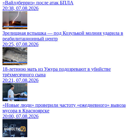
«Вайлдберриз» после атак БПЛА
20:38, 07.08.2026
Зрелищная вспышка — под Козулькой молния ударила в
реабилитационный центр
20:25, 07.08.2026
18-летнюю мать из Ужура подозревают в убийстве
трёхмесячного сына
20:21, 07.08.2026
«Новые люди» проверили частоту «ежедневного» вывоза
мусора в Красноярске
20:00, 07.08.2026