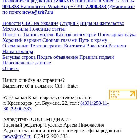
Позвоните в редакцию
2-900-333
Напишите в Viber
+7 391
2-
900-333
Напишите в WhatsApp
+7 391
2-900-333
@
Напишите
по почте
news@trk7.ru
Новости
СВО на Украине
Студия 7
Виды на жительство
Место силы
Полезные статьи
Проекты
Ты топ-модель
Как закалялся край
Популярная наука
Хороший вариант
Своими глазами
Путь к храму
О компании
Телепрограмма
Контакты
Вакансии
Реклама
Наша команда
Бегущая строка
Подать объявление
Правила подачи
Персональные данные
Отчеты
Нашли ошибку на странице?
Выделите её и нажмите Ctrl + Enter
© «7 канал Красноярск», сетевое издание
г. Красноярск, ул. Баумана, 22, тел.:
8(391)258-11-
30
,
2-900-333
Учредитель: ООО «МЕДИА 7»
Главный редактор: Руденко Артем Николаевич
Адрес электронной почты и номер телефона редакции:
news@trk7.ru
, 8(391)2-900-333