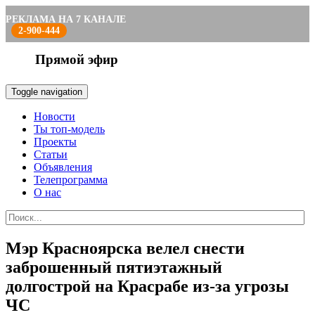
РЕКЛАМА НА 7 КАНАЛЕ
2-900-444
Прямой эфир
Toggle navigation
Новости
Ты топ-модель
Проекты
Статьи
Объявления
Телепрограмма
О нас
Мэр Красноярска велел снести
заброшенный пятиэтажный
долгострой на Красрабе из-за угрозы
ЧС