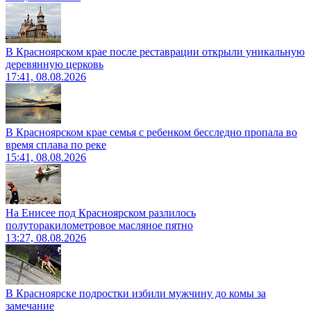
В Красноярском крае после реставрации открыли уникальную
деревянную церковь
17:41, 08.08.2026
В Красноярском крае семья с ребенком бесследно пропала во
время сплава по реке
15:41, 08.08.2026
На Енисее под Красноярском разлилось
полуторакилометровое масляное пятно
13:27, 08.08.2026
В Красноярске подростки избили мужчину до комы за
замечание