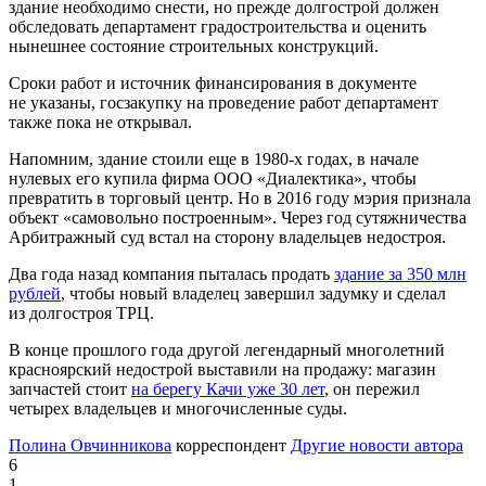
здание необходимо снести, но прежде долгострой должен
обследовать департамент градостроительства и оценить
нынешнее состояние строительных конструкций.
Сроки работ и источник финансирования в документе
не указаны, госзакупку на проведение работ департамент
также пока не открывал.
Напомним, здание стоили еще в 1980-х годах, в начале
нулевых его купила фирма ООО «Диалектика», чтобы
превратить в торговый центр. Но в 2016 году мэрия признала
объект «самовольно построенным». Через год сутяжничества
Арбитражный суд встал на сторону владельцев недостроя.
Два года назад компания пыталась продать
здание за 350 млн
рублей
, чтобы новый владелец завершил задумку и сделал
из долгостроя ТРЦ.
В конце прошлого года другой легендарный многолетний
красноярский недострой выставили на продажу: магазин
запчастей стоит
на берегу Качи уже 30 лет
, он пережил
четырех владельцев и многочисленные суды.
Полина Овчинникова
корреспондент
Другие новости автора
6
1