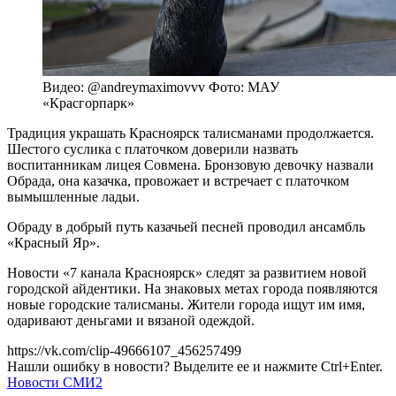
Видео: @andreymaximovvv Фото: МАУ
«Красгорпарк»
Традиция украшать Красноярск талисманами продолжается.
Шестого суслика с платочком доверили назвать
воспитанникам лицея Совмена. Бронзовую девочку назвали
Обрада, она казачка, провожает и встречает с платочком
вымышленные ладьи.
Обраду в добрый путь казачьей песней проводил ансамбль
«Красный Яр».
Новости «7 канала Красноярск» следят за развитием новой
городской айдентики. На знаковых метах города появляются
новые городские талисманы. Жители города ищут им имя,
одаривают деньгами и вязаной одеждой.
https://vk.com/clip-49666107_456257499
Нашли ошибку в новости? Выделите ее и нажмите Ctrl+Enter.
Новости СМИ2