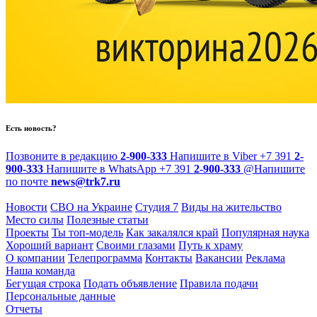
Есть новость?
Позвоните в редакцию
2-900-333
Напишите в Viber
+7 391
2-
900-333
Напишите в WhatsApp
+7 391
2-900-333
@
Напишите
по почте
news@trk7.ru
Новости
СВО на Украине
Студия 7
Виды на жительство
Место силы
Полезные статьи
Проекты
Ты топ-модель
Как закалялся край
Популярная наука
Хороший вариант
Своими глазами
Путь к храму
О компании
Телепрограмма
Контакты
Вакансии
Реклама
Наша команда
Бегущая строка
Подать объявление
Правила подачи
Персональные данные
Отчеты