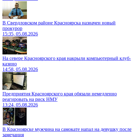
В Свердловском районе Красноярска назначен новый
прокурор
15:35, 05.08.2026
На севере Красноярского края накрыли компьютерный клуб-
казино
14:58, 05.08.2026
Предприятия Красноярского края обязали немедленно
реагировать на риск НМУ
13:24, 05.08.2026
В Красноярске мужчина на самокате напал на девушку после
замечания