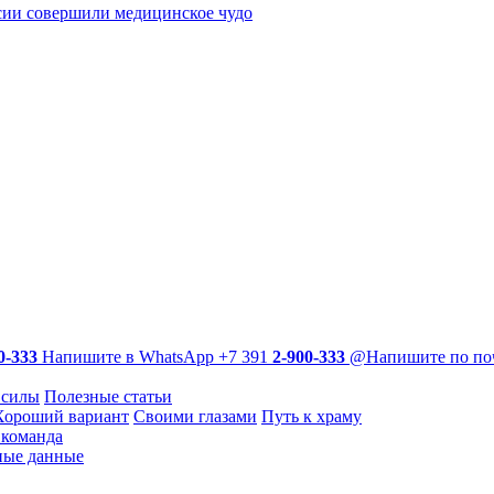
сии совершили медицинское чудо
0-333
Напишите в WhatsApp
+7 391
2-900-333
@
Напишите по по
 силы
Полезные статьи
Хороший вариант
Своими глазами
Путь к храму
команда
ные данные