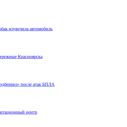
обак изувечила автомобиль
бережные Красноярска
йлдберриз» после атак БПЛА
литационный центр