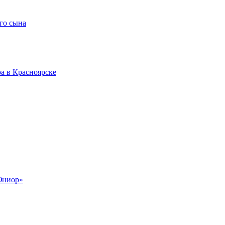
го сына
а в Красноярске
Юниор»