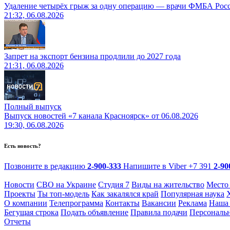
Удаление четырёх грыж за одну операцию — врачи ФМБА Рос
21:32, 06.08.2026
Запрет на экспорт бензина продлили до 2027 года
21:31, 06.08.2026
Полный выпуск
Выпуск новостей «7 канала Красноярск» от 06.08.2026
19:30, 06.08.2026
Есть новость?
Позвоните в редакцию
2-900-333
Напишите в Viber
+7 391
2-90
Новости
СВО на Украине
Студия 7
Виды на жительство
Место
Проекты
Ты топ-модель
Как закалялся край
Популярная наука
О компании
Телепрограмма
Контакты
Вакансии
Реклама
Наша 
Бегущая строка
Подать объявление
Правила подачи
Персональ
Отчеты