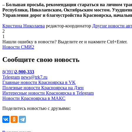
– Большая просьба, рекомендация стараться на личном тра
Республики, Николаевским, Октябрьским мостом. Ухудшени
Управления дорог и благоустройства Красноярска, начальн
Кристина Николаева
редактор-координатор
Другие новости ав
2
1
Нашли ошибку в новости? Выделите ее и нажмите Ctrl+Enter.
Новости СМИ2
Сообщите свою новость
8(391)
2-900-333
Telegram
news@trk7.ru
Главные новости Красноярска в VK
Полезные новости Красноярска на Дзен
Интересные новости Красноярска в Telegram
Новости Красноярска в МАКС
Поделитесь новостью с друзьями: