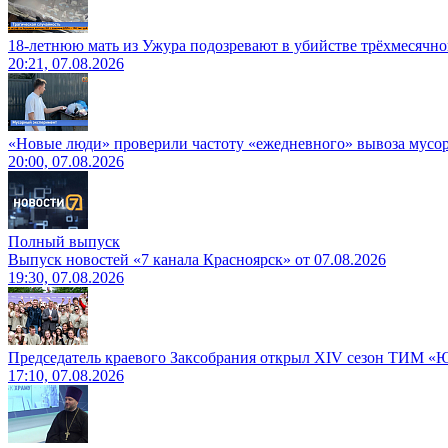
18-летнюю мать из Ужура подозревают в убийстве трёхмесячно
20:21, 07.08.2026
«Новые люди» проверили частоту «ежедневного» вывоза мусор
20:00, 07.08.2026
Полный выпуск
Выпуск новостей «7 канала Красноярск» от 07.08.2026
19:30, 07.08.2026
Председатель краевого Заксобрания открыл XIV сезон ТИМ «
17:10, 07.08.2026