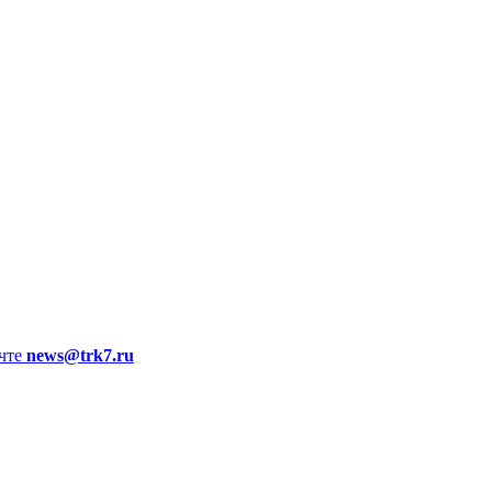
чте
news@trk7.ru