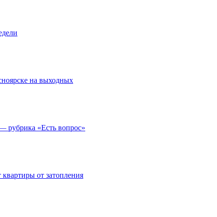
едели
асноярске на выходных
 — рубрика «Есть вопрос»
 квартиры от затопления