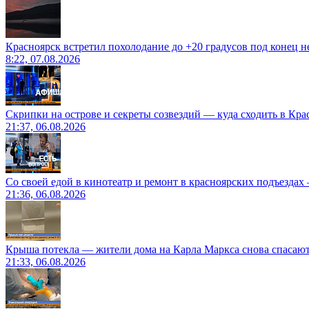
Красноярск встретил похолодание до +20 градусов под конец н
8:22, 07.08.2026
Скрипки на острове и секреты созвездий — куда сходить в Кр
21:37, 06.08.2026
Со своей едой в кинотеатр и ремонт в красноярских подъездах
21:36, 06.08.2026
Крыша потекла — жители дома на Карла Маркса снова спасают
21:33, 06.08.2026