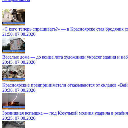
Последние новости
«С кого теперь спрашивать?» — в Красноярске стая бродячих с
21:50, 07.08.2026
Весёлые дома — до конца лета художники украсят здания и на
20:45, 07.08.2026
Красноярские предприниматели отказываются от складов «Ва
20:38, 07.08.2026
Зрелищная вспышка — под Козулькой молния ударила в реаби
20:25, 07.08.2026