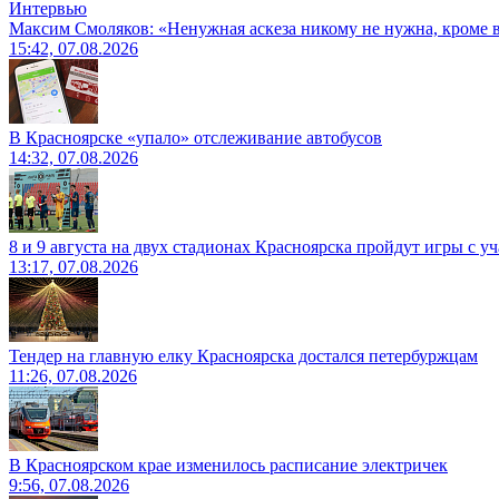
Интервью
Максим Смоляков: «Ненужная аскеза никому не нужна, кроме
15:42, 07.08.2026
В Красноярске «упало» отслеживание автобусов
14:32, 07.08.2026
8 и 9 августа на двух стадионах Красноярска пройдут игры с 
13:17, 07.08.2026
Тендер на главную елку Красноярска достался петербуржцам
11:26, 07.08.2026
В Красноярском крае изменилось расписание электричек
9:56, 07.08.2026