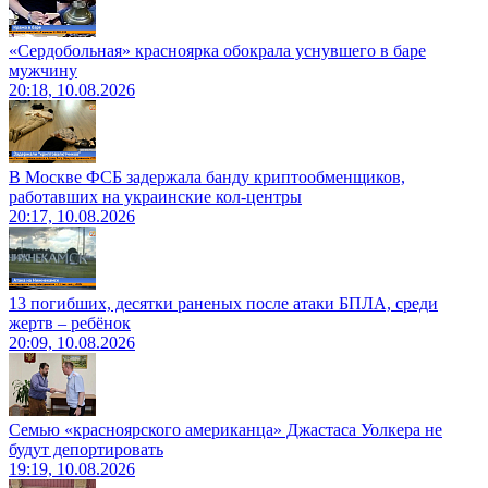
«Сердобольная» красноярка обокрала уснувшего в баре
мужчину
20:18, 10.08.2026
В Москве ФСБ задержала банду криптообменщиков,
работавших на украинские кол-центры
20:17, 10.08.2026
13 погибших, десятки раненых после атаки БПЛА, среди
жертв – ребёнок
20:09, 10.08.2026
Семью «красноярского американца» Джастаса Уолкера не
будут депортировать
19:19, 10.08.2026