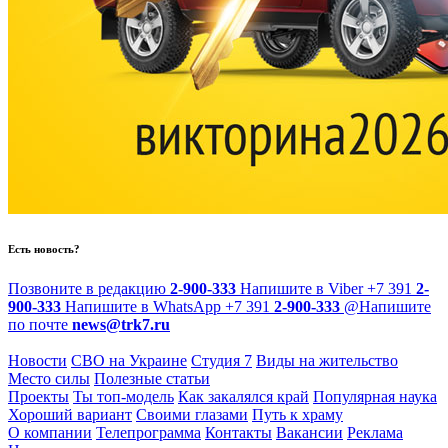
Есть новость?
Позвоните в редакцию
2-900-333
Напишите в Viber
+7 391
2-
900-333
Напишите в WhatsApp
+7 391
2-900-333
@
Напишите
по почте
news@trk7.ru
Новости
СВО на Украине
Студия 7
Виды на жительство
Место силы
Полезные статьи
Проекты
Ты топ-модель
Как закалялся край
Популярная наука
Хороший вариант
Своими глазами
Путь к храму
О компании
Телепрограмма
Контакты
Вакансии
Реклама