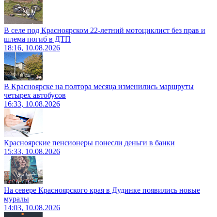
В селе под Красноярском 22-летний мотоциклист без прав и
шлема погиб в ДТП
18:16, 10.08.2026
В Красноярске на полтора месяца изменились маршруты
четырех автобусов
16:33, 10.08.2026
Красноярские пенсионеры понесли деньги в банки
15:33, 10.08.2026
На севере Красноярского края в Дудинке появились новые
муралы
14:03, 10.08.2026