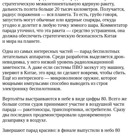
стратегическую межконтинентальную ядерную ракету,
дальность полета больше 20 тысяч километров. Получается,
радиус поражения — вся планета. То есть, грубо говоря,
запустить могут обычные или ядерные снаряды, откуда
угодно и долетит в любую точку земного шара. Комментатор
парада уточнил, что эта ракета — средство устрашения, она
должна обеспечить стратегическую безопасность Китая
и мира на планете.
Одна из самых интересных частей — парад беспилотных
летательных аппаратов. Среди разработок выделяется дрон-
невидимка, у него низкий уровень радиолокационной
заметности. А даже если системы ПВО засекут эту машину,
уверяют в Китае, это вряд ли сделают вовремя, чтобы сбить.
Ещё из интересного — микроволновое оружие, которое
мощными импульсами способно выводить из строя
электронику беспилотников.
Вертолёты выстраиваются в небе в виде цифры 80. Всего же
больше сотни судов принимают участие в воздушной части
парада — ракетоносцы, транспортники, истребители. Сразу
два последних продемонстрировали одновременную
дозаправку в воздухе.
Завершают парад красиво: в финале выпустили в небо 80