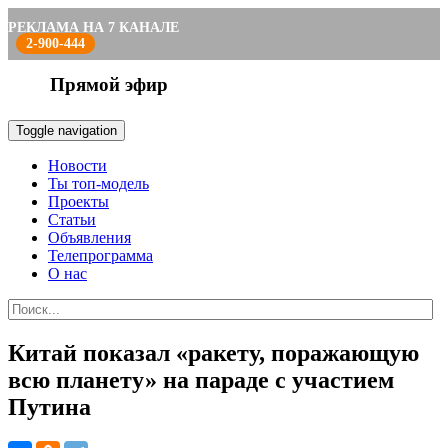
РЕКЛАМА НА 7 КАНАЛЕ
2-900-444
Прямой эфир
Toggle navigation
Новости
Ты топ-модель
Проекты
Статьи
Объявления
Телепрограмма
О нас
Китай показал «ракету, поражающую
всю планету» на параде с участием
Путина