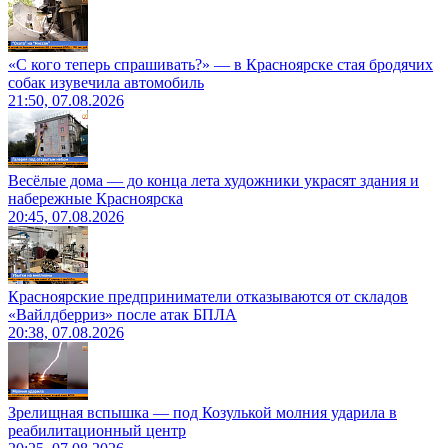
«С кого теперь спрашивать?» — в Красноярске стая бродячих
собак изувечила автомобиль
21:50, 07.08.2026
Весёлые дома — до конца лета художники украсят здания и
набережные Красноярска
20:45, 07.08.2026
Красноярские предприниматели отказываются от складов
«Вайлдберриз» после атак БПЛА
20:38, 07.08.2026
Зрелищная вспышка — под Козулькой молния ударила в
реабилитационный центр