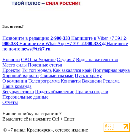
Есть новость?
Позвоните в редакцию
2-900-333
Напишите в Viber
+7 391
2-
900-333
Напишите в WhatsApp
+7 391
2-900-333
@
Напишите
по почте
news@trk7.ru
Новости
СВО на Украине
Студия 7
Виды на жительство
Место силы
Полезные статьи
Проекты
Ты топ-модель
Как закалялся край
Популярная наука
Хороший вариант
Своими глазами
Путь к храму
О компании
Телепрограмма
Контакты
Вакансии
Реклама
Наша команда
Бегущая строка
Подать объявление
Правила подачи
Персональные данные
Отчеты
Нашли ошибку на странице?
Выделите её и нажмите Ctrl + Enter
© «7 канал Красноярск», сетевое издание