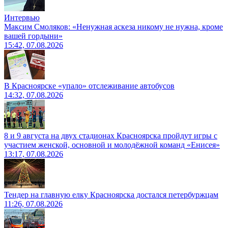
Интервью
Максим Смоляков: «Ненужная аскеза никому не нужна, кроме
вашей гордыни»
15:42, 07.08.2026
В Красноярске «упало» отслеживание автобусов
14:32, 07.08.2026
8 и 9 августа на двух стадионах Красноярска пройдут игры с
участием женской, основной и молодёжной команд «Енисея»
13:17, 07.08.2026
Тендер на главную елку Красноярска достался петербуржцам
11:26, 07.08.2026