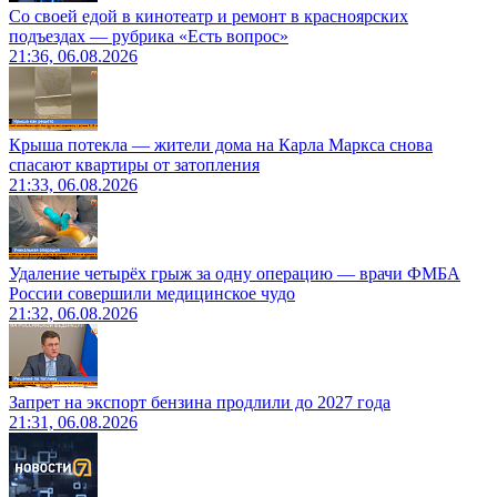
Со своей едой в кинотеатр и ремонт в красноярских
подъездах — рубрика «Есть вопрос»
21:36, 06.08.2026
Крыша потекла — жители дома на Карла Маркса снова
спасают квартиры от затопления
21:33, 06.08.2026
Удаление четырёх грыж за одну операцию — врачи ФМБА
России совершили медицинское чудо
21:32, 06.08.2026
Запрет на экспорт бензина продлили до 2027 года
21:31, 06.08.2026