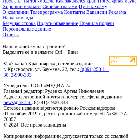
Проекты
Ты топ-модель
Как закалялся край
Популярная наука
Хороший вариант
Своими глазами
Путь к храму
О компании
Телепрограмма
Контакты
Вакансии
Реклама
Наша команда
Бегущая строка
Подать объявление
Правила подачи
Персональные данные
Отчеты
Нашли ошибку на странице?
Выделите её и нажмите Ctrl + Enter
© «7 канал Красноярск», сетевое издание
г. Красноярск, ул. Баумана, 22, тел.:
8(391)258-11-
30
,
2-900-333
Учредитель: ООО «МЕДИА 7»
Главный редактор: Руденко Артем Николаевич
Адрес электронной почты и номер телефона редакции:
news@trk7.ru
, 8(391)2-900-333
Сетевое издание зарегистрировано Роскомнадзором
01 октября 2019 г., регистрационный номер ЭЛ № ФС 77-
76857
© 2024, Все права защищены.
Копирование информации допускается только со ссылкой