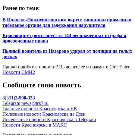
Ранее по теме:
В Иланско-Нижнеингашском округе гаишники применили
табельное оружие для задержания нарушителя
Красноярцу грозит арест за 144 неоплаченных штрафа и
просроченные права
Пьяный водитель из Назарово удирал от полиции на голых
дисках
Нашли ошибку в новости? Выделите ее и нажмите Ctrl+Enter.
Новости СМИ2
Сообщите свою новость
8(391)
2-900-333
Telegram
news@trk7.ru
Главные новости Красноярска в VK
Полезные новости Красноярска на Дзен
Интересные новости Красноярска в Telegram
Новости Красноярска в МАКС