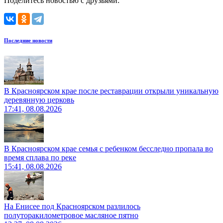
Поделитесь новостью с друзьями:
Последние новости
В Красноярском крае после реставрации открыли уникальную
деревянную церковь
17:41, 08.08.2026
В Красноярском крае семья с ребенком бесследно пропала во
время сплава по реке
15:41, 08.08.2026
На Енисее под Красноярском разлилось
полуторакилометровое масляное пятно