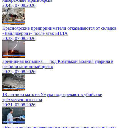
набережные Красноярска
20:45, 07.08.2026
Красноярские предприниматели отказываются от складов
«Вайлдберриз» после атак БПЛА
20:38, 07.08.2026
Зрелищная вспышка — под Козулькой молния ударила в
реабилитационный центр
20:25, 07.08.2026
18-летнюю мать из Ужура подозревают в убийстве
трёхмесячного сына
20:21, 07.08.2026
«Новые люди» проверили частоту «ежедневного» вывоза