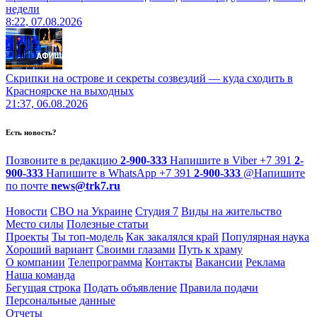
недели
8:22, 07.08.2026
Скрипки на острове и секреты созвездий — куда сходить в
Красноярске на выходных
21:37, 06.08.2026
Есть новость?
Позвоните в редакцию
2-900-333
Напишите в Viber
+7 391
2-
900-333
Напишите в WhatsApp
+7 391
2-900-333
@
Напишите
по почте
news@trk7.ru
Новости
СВО на Украине
Студия 7
Виды на жительство
Место силы
Полезные статьи
Проекты
Ты топ-модель
Как закалялся край
Популярная наука
Хороший вариант
Своими глазами
Путь к храму
О компании
Телепрограмма
Контакты
Вакансии
Реклама
Наша команда
Бегущая строка
Подать объявление
Правила подачи
Персональные данные
Отчеты