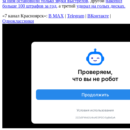
за ним остановили только звуки выстрелов,
другой
накопил
больше 100 штрафов за год,
а третий
удирал на голых дисках.
«7 канал Красноярск»:
В MAX
|
Telegram
|
ВКонтакте
|
Одноклассники