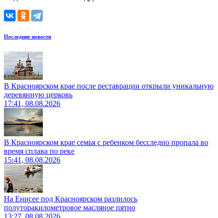
Последние новости
В Красноярском крае после реставрации открыли уникальную
деревянную церковь
17:41, 08.08.2026
В Красноярском крае семья с ребенком бесследно пропала во
время сплава по реке
15:41, 08.08.2026
На Енисее под Красноярском разлилось
полуторакилометровое масляное пятно
13:27, 08.08.2026