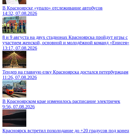
В Красноярске «упало» отслеживание автобусов
14:32, 07.08.2026
8 и 9 августа на двух стадионах Красноярска пройдут игры с
участием женской, основной и молодёжной команд «Енисея»
13:17, 07.08.2026
Тендер на главную елку Красноярска достался петербуржцам
11:26, 07.08.2026
В Красноярском крае изменилось расписание электричек
9:56, 07.08.2026
Красноярск встретил похолодание до +20 градусов под конец