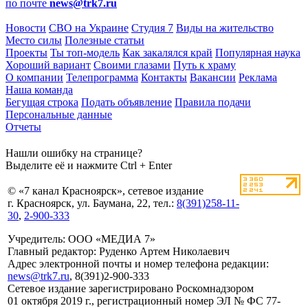
по почте
news@trk7.ru
Новости
СВО на Украине
Студия 7
Виды на жительство
Место силы
Полезные статьи
Проекты
Ты топ-модель
Как закалялся край
Популярная наука
Хороший вариант
Своими глазами
Путь к храму
О компании
Телепрограмма
Контакты
Вакансии
Реклама
Наша команда
Бегущая строка
Подать объявление
Правила подачи
Персональные данные
Отчеты
Нашли ошибку на странице?
Выделите её и нажмите Ctrl + Enter
© «7 канал Красноярск», сетевое издание
г. Красноярск, ул. Баумана, 22, тел.:
8(391)258-11-
30
,
2-900-333
Учредитель: ООО «МЕДИА 7»
Главный редактор: Руденко Артем Николаевич
Адрес электронной почты и номер телефона редакции:
news@trk7.ru
, 8(391)2-900-333
Сетевое издание зарегистрировано Роскомнадзором
01 октября 2019 г., регистрационный номер ЭЛ № ФС 77-