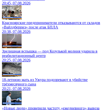
20:45, 07.08.2026
Красноярские предприниматели отказываются от складов
«Вайлдберриз» после атак БПЛА
20:38, 07.08.2026
Зрелищная вспышка — под Козулькой молния ударила в
реабилитационный центр
20:25, 07.08.2026
18-летнюю мать из Ужура подозревают в убийстве
трёхмесячного сына
20:21, 07.08.2026
«Новые люди» проверили частоту «ежедневного» вывоза