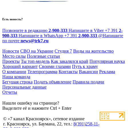
Есть новость?
Позвоните в редакцию
2-900-333
Напишите в Viber
+7 391
2-
900-333
Напишите в WhatsApp
+7 391
2-900-333
@
Напишите
по почте
news@trk7.ru
Новости
СВО на Украине
Студия 7
Виды на жительство
Место силы
Полезные статьи
Проекты
Ты топ-модель
Как закалялся край
Популярная наука
Хороший вариант
Своими глазами
Путь к храму
О компании
Телепрограмма
Контакты
Вакансии
Реклама
Наша команда
Бегущая строка
Подать объявление
Правила подачи
Персональные данные
Отчеты
Нашли ошибку на странице?
Выделите её и нажмите Ctrl + Enter
© «7 канал Красноярск», сетевое издание
г. Красноярск, ул. Баумана, 22, тел.:
8(391)258-11-