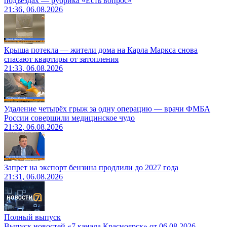
подъездах — рубрика «Есть вопрос»
21:36, 06.08.2026
Крыша потекла — жители дома на Карла Маркса снова
спасают квартиры от затопления
21:33, 06.08.2026
Удаление четырёх грыж за одну операцию — врачи ФМБА
России совершили медицинское чудо
21:32, 06.08.2026
Запрет на экспорт бензина продлили до 2027 года
21:31, 06.08.2026
Полный выпуск
Выпуск новостей «7 канала Красноярск» от 06.08.2026