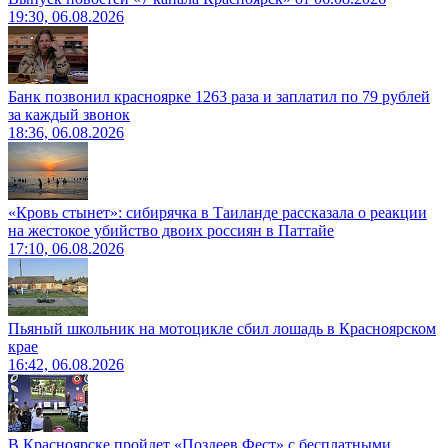
19:30, 06.08.2026
Банк позвонил красноярке 1263 раза и заплатил по 79 рублей
за каждый звонок
18:36, 06.08.2026
«Кровь стынет»: сибирячка в Таиланде рассказала о реакции
на жестокое убийство двоих россиян в Паттайе
17:10, 06.08.2026
Пьяный школьник на мотоцикле сбил лошадь в Красноярском
крае
16:42, 06.08.2026
В Красноярске пройдет «Поздеев Фест» с бесплатными