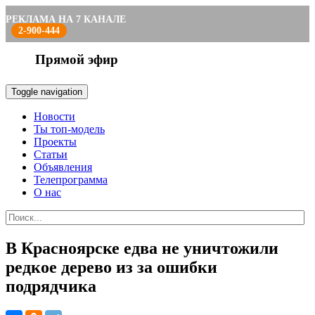
РЕКЛАМА НА 7 КАНАЛЕ
2-900-444
Прямой эфир
Toggle navigation
Новости
Ты топ-модель
Проекты
Статьи
Объявления
Телепрограмма
О нас
В Красноярске едва не уничтожили
редкое дерево из за ошибки
подрядчика