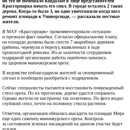
но это не помешало вандалам в лице представителей
Красгорпарка начать его спил. В городе осталось 2 таких
дерева. Когда-то было 3, но одно уничтожили когда шел
ремонт площади к Универсиаде, — рассказали местные
жители.
В МАУ «Красгорпарк» прокомментировали ситуацию
и признали факт ошибки. Согласно официальному плану,
на площади должны были снести 7 аварийных деревьев
(рябины, черемухи и березу), выявленных в ходе
прошлогодней ревизии. Из-за халатности сотрудников
подрядной организации работы ошибочно начались
на здоровом маньчжурском орехе.
В ведомстве поблагодарили жителей за своевременный
сигнал и пообещали разобраться с подрядчиком.
Сейчас специалисты пытаются восстановить поврежденный
ствол ореха. По их прогнозам, дерево удастся сохранить.
Однако жители не настроены так позитивно. По фото видно
глубокий спил, почти на половину ствола растения.
Отметим, организация обязалась высадить на площади Мира
еще один саженец маньчжурского ореха. Контроль
за состоянием зеленых насаждений на данном участке будет
усилен.