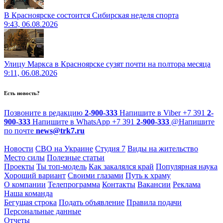
В Красноярске состоится Сибирская неделя спорта
9:43, 06.08.2026
Улицу Маркса в Красноярске сузят почти на полтора месяца
9:11, 06.08.2026
Есть новость?
Позвоните в редакцию
2-900-333
Напишите в Viber
+7 391
2-
900-333
Напишите в WhatsApp
+7 391
2-900-333
@
Напишите
по почте
news@trk7.ru
Новости
СВО на Украине
Студия 7
Виды на жительство
Место силы
Полезные статьи
Проекты
Ты топ-модель
Как закалялся край
Популярная наука
Хороший вариант
Своими глазами
Путь к храму
О компании
Телепрограмма
Контакты
Вакансии
Реклама
Наша команда
Бегущая строка
Подать объявление
Правила подачи
Персональные данные
Отчеты