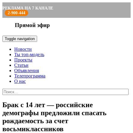
РЕКЛАМА НА 7 КАНАЛЕ
2-900-444
Прямой эфир
Toggle navigation
Новости
Ты топ-модель
Проекты
Статьи
Объявления
Телепрограмма
О нас
Брак с 14 лет — российские
демографы предложили спасать
рождаемость за счет
восьмиклассников