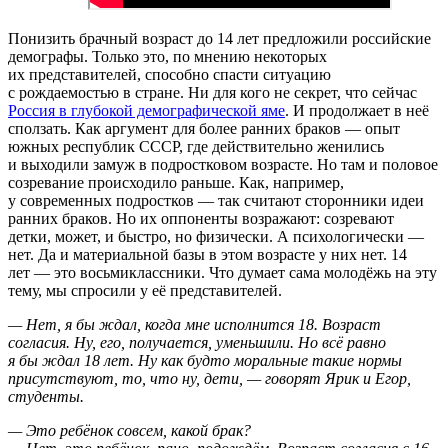
Понизить брачный возраст до 14 лет предложили российские
демографы. Только это, по мнению некоторых
их представителей, способно спасти ситуацию
с рождаемостью в стране. Ни для кого не секрет, что сейчас
Россия в глубокой демографической яме
. И продолжает в неё
сползать. Как аргумент для более ранних браков — опыт
южных республик СССР, где действительно женились
и выходили замуж в подростковом возрасте. Но там и половое
созревание происходило раньше. Как, например,
у современных подростков — так считают сторонники идеи
ранних браков. Но их оппоненты возражают: созревают
детки, может, и быстро, но физически. А психологически —
нет. Да и материальной базы в этом возрасте у них нет. 14
лет — это восьмиклассники. Что думает сама молодёжь на эту
тему, мы спросили у её представителей.
— Нет, я бы ждал, когда мне исполнится 18. Возраст
согласия. Ну, его, получается, уменьшили. Но всё равно
я бы ждал 18 лет. Ну как будто моральные такие нормы
присутствуют, то, что ну, дети, — говорят Ярик и Егор,
студенты.
— Это ребёнок совсем, какой брак?