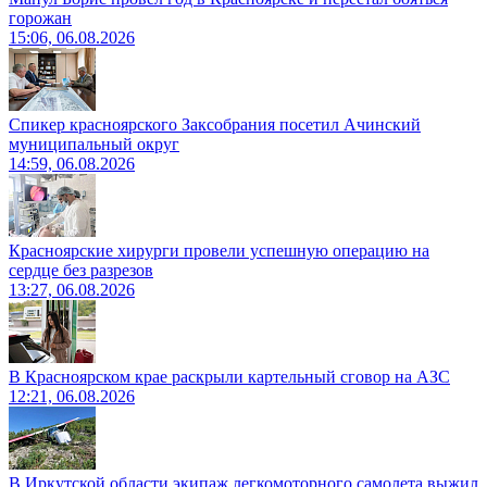
горожан
15:06, 06.08.2026
Спикер красноярского Заксобрания посетил Ачинский
муниципальный округ
14:59, 06.08.2026
Красноярские хирурги провели успешную операцию на
сердце без разрезов
13:27, 06.08.2026
В Красноярском крае раскрыли картельный сговор на АЗС
12:21, 06.08.2026
В Иркутской области экипаж легкомоторного самолета выжил