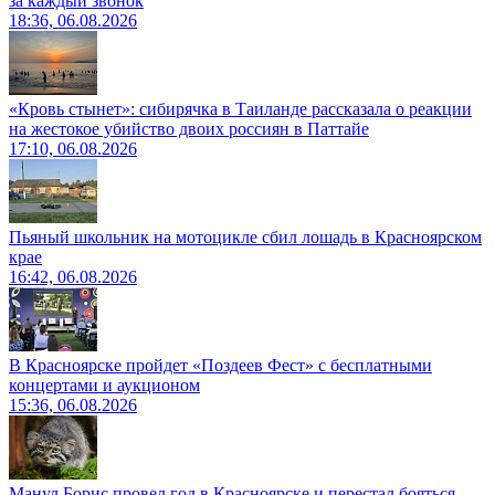
за каждый звонок
18:36, 06.08.2026
«Кровь стынет»: сибирячка в Таиланде рассказала о реакции
на жестокое убийство двоих россиян в Паттайе
17:10, 06.08.2026
Пьяный школьник на мотоцикле сбил лошадь в Красноярском
крае
16:42, 06.08.2026
В Красноярске пройдет «Поздеев Фест» с бесплатными
концертами и аукционом
15:36, 06.08.2026
Манул Борис провел год в Красноярске и перестал бояться