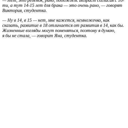
— Нет, это ребёнок, рано, подождём. Возраст согласия с 16-
ти, а тут 14-15 лет для брака — это очень рано, — говорят
Виктория, студентка.
— Ну в 14, в 15 — нет, мне кажется, немножечко, как
сказать, развитие в 18 отличается от развития в 14, как бы.
Жизненные взгляды могут поменяться, поэтому я думаю,
я бы не стала, — говорит Яна, студентка.