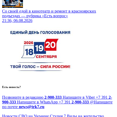
Со своей едой в кинотеатр и ремонт в красноярских
подъездах — рубрика «Есть вопрос»
21:36, 06.08.2026
Есть новость?
Позвоните в редакцию
2-900-333
Напишите в Viber
+7 391
2-
900-333
Напишите в WhatsApp
+7 391
2-900-333
@
Напишите
по почте
news@trk7.ru
Новости
СВО на Украине
Студия 7
Виды на жительство