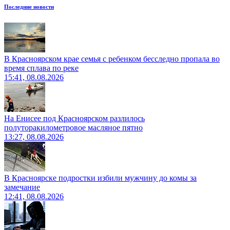
Последние новости
В Красноярском крае семья с ребенком бесследно пропала во
время сплава по реке
15:41, 08.08.2026
На Енисее под Красноярском разлилось
полуторакилометровое масляное пятно
13:27, 08.08.2026
В Красноярске подростки избили мужчину до комы за
замечание
12:41, 08.08.2026