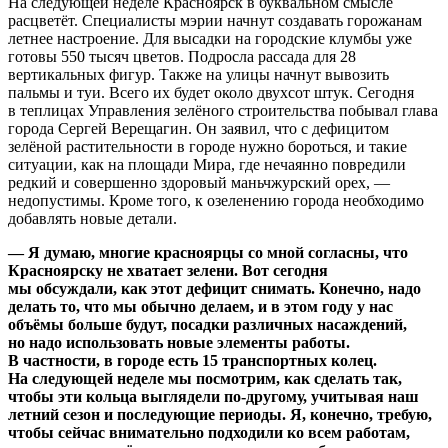
На следующей неделе Красноярск в буквальном смысле
расцветёт. Специалисты мэрии начнут создавать горожанам
летнее настроение. Для высадки на городские клумбы уже
готовы 550 тысяч цветов. Подросла рассада для 28
вертикальных фигур. Также на улицы начнут вывозить
пальмы и туи. Всего их будет около двухсот штук. Сегодня
в теплицах Управления зелёного строительства побывал глава
города Сергей Верещагин. Он заявил, что с дефицитом
зелёной растительности в городе нужно бороться, и такие
ситуации, как на площади Мира, где нечаянно повредили
редкий и совершенно здоровый маньчжурский орех, —
недопустимы. Кроме того, к озеленению города необходимо
добавлять новые детали.
— Я думаю, многие красноярцы со мной согласны, что
Красноярску не хватает зелени. Вот сегодня
мы обсуждали, как этот дефицит снимать. Конечно, надо
делать то, что мы обычно делаем, и в этом году у нас
объёмы больше будут, посадки различных насаждений,
но надо использовать новые элементы работы.
В частности, в городе есть 15 транспортных колец.
На следующей неделе мы посмотрим, как сделать так,
чтобы эти кольца выглядели по-другому, учитывая наш
летний сезон и последующие периоды. Я, конечно, требую,
чтобы сейчас внимательно подходили ко всем работам,