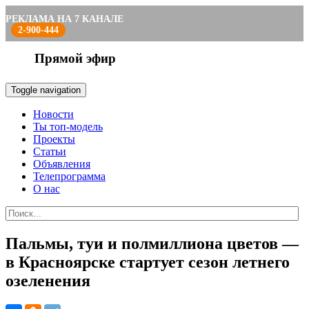
РЕКЛАМА НА 7 КАНАЛЕ
2-900-444
Прямой эфир
Toggle navigation
Новости
Ты топ-модель
Проекты
Статьи
Объявления
Телепрограмма
О нас
Пальмы, туи и полмиллиона цветов —
в Красноярске стартует сезон летнего
озеленения