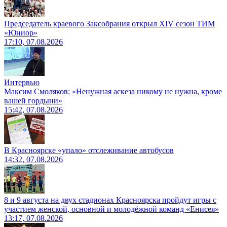
Председатель краевого Заксобрания открыл XIV сезон ТИМ
«Юниор»
17:10, 07.08.2026
Интервью
Максим Смоляков: «Ненужная аскеза никому не нужна, кроме
вашей гордыни»
15:42, 07.08.2026
В Красноярске «упало» отслеживание автобусов
14:32, 07.08.2026
8 и 9 августа на двух стадионах Красноярска пройдут игры с
участием женской, основной и молодёжной команд «Енисея»
13:17, 07.08.2026