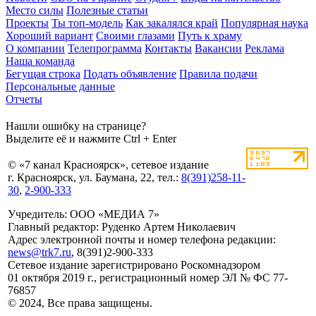
Место силы
Полезные статьи
Проекты
Ты топ-модель
Как закалялся край
Популярная наука
Хороший вариант
Своими глазами
Путь к храму
О компании
Телепрограмма
Контакты
Вакансии
Реклама
Наша команда
Бегущая строка
Подать объявление
Правила подачи
Персональные данные
Отчеты
Нашли ошибку на странице?
Выделите её и нажмите Ctrl + Enter
© «7 канал Красноярск», сетевое издание
г. Красноярск, ул. Баумана, 22, тел.:
8(391)258-11-
30
,
2-900-333
Учредитель: ООО «МЕДИА 7»
Главный редактор: Руденко Артем Николаевич
Адрес электронной почты и номер телефона редакции:
news@trk7.ru
, 8(391)2-900-333
Сетевое издание зарегистрировано Роскомнадзором
01 октября 2019 г., регистрационный номер ЭЛ № ФС 77-
76857
© 2024, Все права защищены.