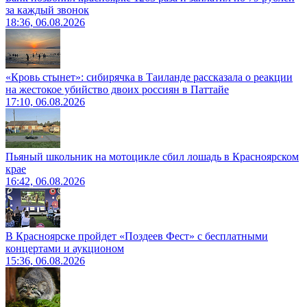
за каждый звонок
18:36, 06.08.2026
«Кровь стынет»: сибирячка в Таиланде рассказала о реакции
на жестокое убийство двоих россиян в Паттайе
17:10, 06.08.2026
Пьяный школьник на мотоцикле сбил лошадь в Красноярском
крае
16:42, 06.08.2026
В Красноярске пройдет «Поздеев Фест» с бесплатными
концертами и аукционом
15:36, 06.08.2026