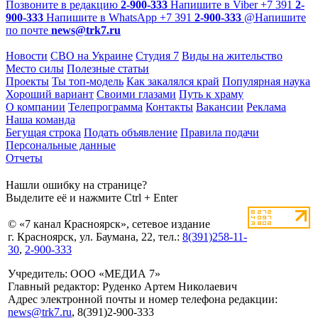
Позвоните в редакцию
2-900-333
Напишите в Viber
+7 391
2-
900-333
Напишите в WhatsApp
+7 391
2-900-333
@
Напишите
по почте
news@trk7.ru
Новости
СВО на Украине
Студия 7
Виды на жительство
Место силы
Полезные статьи
Проекты
Ты топ-модель
Как закалялся край
Популярная наука
Хороший вариант
Своими глазами
Путь к храму
О компании
Телепрограмма
Контакты
Вакансии
Реклама
Наша команда
Бегущая строка
Подать объявление
Правила подачи
Персональные данные
Отчеты
Нашли ошибку на странице?
Выделите её и нажмите Ctrl + Enter
© «7 канал Красноярск», сетевое издание
г. Красноярск, ул. Баумана, 22, тел.:
8(391)258-11-
30
,
2-900-333
Учредитель: ООО «МЕДИА 7»
Главный редактор: Руденко Артем Николаевич
Адрес электронной почты и номер телефона редакции:
news@trk7.ru
, 8(391)2-900-333