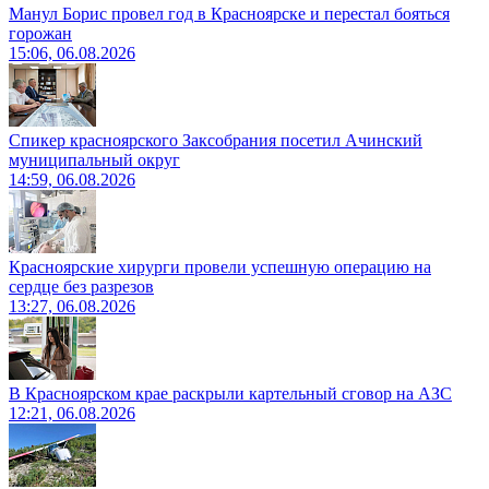
Манул Борис провел год в Красноярске и перестал бояться
горожан
15:06, 06.08.2026
Спикер красноярского Заксобрания посетил Ачинский
муниципальный округ
14:59, 06.08.2026
Красноярские хирурги провели успешную операцию на
сердце без разрезов
13:27, 06.08.2026
В Красноярском крае раскрыли картельный сговор на АЗС
12:21, 06.08.2026