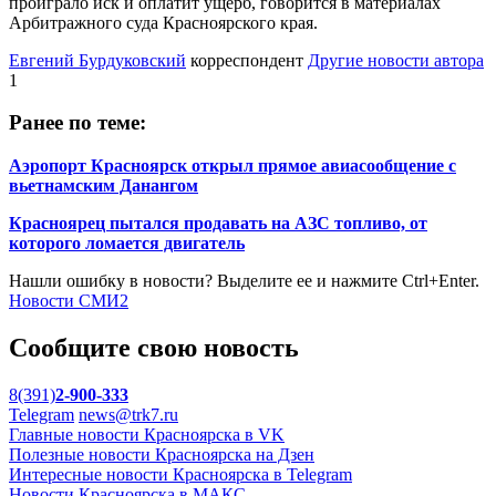
проиграло иск и оплатит ущерб, говорится в материалах
Арбитражного суда Красноярского края.
Евгений Бурдуковский
корреспондент
Другие новости автора
1
Ранее по теме:
Аэропорт Красноярск открыл прямое авиасообщение с
вьетнамским Данангом
Красноярец пытался продавать на АЗС топливо, от
которого ломается двигатель
Нашли ошибку в новости? Выделите ее и нажмите Ctrl+Enter.
Новости СМИ2
Сообщите свою новость
8(391)
2-900-333
Telegram
news@trk7.ru
Главные новости Красноярска в VK
Полезные новости Красноярска на Дзен
Интересные новости Красноярска в Telegram
Новости Красноярска в МАКС