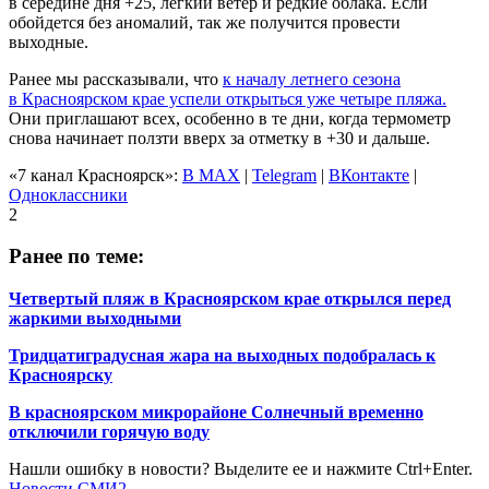
в середине дня +25, легкий ветер и редкие облака. Если
обойдется без аномалий, так же получится провести
выходные.
Ранее мы рассказывали, что
к началу летнего сезона
в Красноярском крае успели открыться уже четыре пляжа.
Они приглашают всех, особенно в те дни, когда термометр
снова начинает ползти вверх за отметку в +30 и дальше.
«7 канал Красноярск»:
В MAX
|
Telegram
|
ВКонтакте
|
Одноклассники
2
Ранее по теме:
Четвертый пляж в Красноярском крае открылся перед
жаркими выходными
Тридцатиградусная жара на выходных подобралась к
Красноярску
В красноярском микрорайоне Солнечный временно
отключили горячую воду
Нашли ошибку в новости? Выделите ее и нажмите Ctrl+Enter.
Новости СМИ2