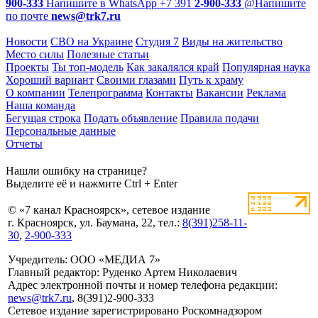
900-333
Напишите в WhatsApp
+7 391
2-900-333
@
Напишите
по почте
news@trk7.ru
Новости
СВО на Украине
Студия 7
Виды на жительство
Место силы
Полезные статьи
Проекты
Ты топ-модель
Как закалялся край
Популярная наука
Хороший вариант
Своими глазами
Путь к храму
О компании
Телепрограмма
Контакты
Вакансии
Реклама
Наша команда
Бегущая строка
Подать объявление
Правила подачи
Персональные данные
Отчеты
Нашли ошибку на странице?
Выделите её и нажмите Ctrl + Enter
© «7 канал Красноярск», сетевое издание
г. Красноярск, ул. Баумана, 22, тел.:
8(391)258-11-
30
,
2-900-333
Учредитель: ООО «МЕДИА 7»
Главный редактор: Руденко Артем Николаевич
Адрес электронной почты и номер телефона редакции:
news@trk7.ru
, 8(391)2-900-333
Сетевое издание зарегистрировано Роскомнадзором