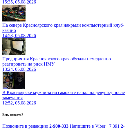
15:35, 05.08.2026
На севере Красноярского края накрыли компьютерный клуб-
казино
14:58, 05.08.2026
Предприятия Красноярского края обязали немедленно
реагировать на риск НМУ
13:24, 05.08.2026
В Красноярске мужчина на самокате напал на девушку после
замечания
12:52, 05.08.2026
Есть новость?
Позвоните в редакцию
2-900-333
Напишите в Viber
+7 391
2-