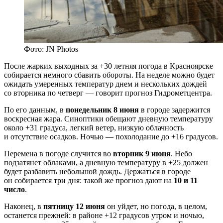
Фото: JN Photos
После жарких выходных за +30 летняя погода в Красноярске
собирается немного сбавить обороты. На неделе можно будет
ожидать умеренных температур днем и нескольких дождей
со вторника по четверг — говорит прогноз Гидрометцентра.
По его данным, в
понедельник 8 июня
в городе задержится
воскресная жара. Синоптики обещают дневную температуру
около +31 градуса, легкий ветер, низкую облачность
и отсутствие осадков. Ночью — похолодание до +16 градусов.
Перемена в погоде случится во
вторник 9 июня
. Небо
подзатянет облаками, а дневную температуру в +25 должен
будет разбавить небольшой дождь. Держаться в городе
он собирается три дня: такой же прогноз дают на
10 и 11
число
.
Наконец, в
пятницу 12 июня
он уйдет, но погода, в целом,
останется прежней: в районе +12 градусов утром и ночью,