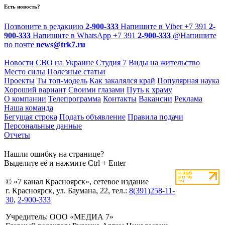
Есть новость?
Позвоните в редакцию
2-900-333
Напишите в Viber
+7 391
2-
900-333
Напишите в WhatsApp
+7 391
2-900-333
@
Напишите
по почте
news@trk7.ru
Новости
СВО на Украине
Студия 7
Виды на жительство
Место силы
Полезные статьи
Проекты
Ты топ-модель
Как закалялся край
Популярная наука
Хороший вариант
Своими глазами
Путь к храму
О компании
Телепрограмма
Контакты
Вакансии
Реклама
Наша команда
Бегущая строка
Подать объявление
Правила подачи
Персональные данные
Отчеты
Нашли ошибку на странице?
Выделите её и нажмите Ctrl + Enter
© «7 канал Красноярск», сетевое издание
г. Красноярск, ул. Баумана, 22, тел.:
8(391)258-11-
30
,
2-900-333
Учредитель: ООО «МЕДИА 7»