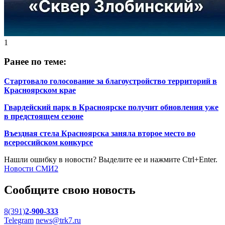
1
Ранее по теме:
Стартовало голосование за благоустройство территорий в
Красноярском крае
Гвардейский парк в Красноярске получит обновления уже
в предстоящем сезоне
Въездная стела Красноярска заняла второе место во
всероссийском конкурсе
Нашли ошибку в новости? Выделите ее и нажмите Ctrl+Enter.
Новости СМИ2
Сообщите свою новость
8(391)
2-900-333
Telegram
news@trk7.ru