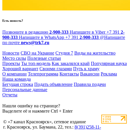
Есть новость?
Позвоните в редакцию
2-900-333
Напишите в Viber
+7 391
2-
900-333
Напишите в WhatsApp
+7 391
2-900-333
@
Напишите
по почте
news@trk7.ru
Новости
СВО на Украине
Студия 7
Виды на жительство
Место силы
Полезные статьи
Проекты
Ты топ-модель
Как закалялся край
Популярная наука
Хороший вариант
Своими глазами
Путь к храму
О компании
Телепрограмма
Контакты
Вакансии
Реклама
Наша команда
Бегущая строка
Подать объявление
Правила подачи
Персональные данные
Отчеты
Нашли ошибку на странице?
Выделите её и нажмите Ctrl + Enter
© «7 канал Красноярск», сетевое издание
г. Красноярск, ул. Баумана, 22, тел.:
8(391)258-11-