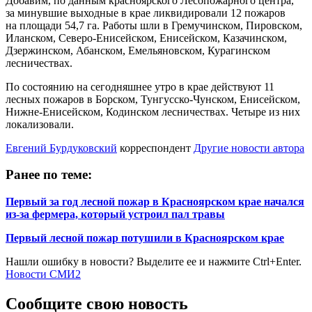
Добавим, по данным красноярского Лесопожарного центра,
за минувшие выходные в крае ликвидировали 12 пожаров
на площади 54,7 га. Работы шли в Гремучинском, Пировском,
Иланском, Северо-Енисейском, Енисейском, Казачинском,
Дзержинском, Абанском, Емельяновском, Курагинском
лесничествах.
По состоянию на сегодняшнее утро в крае действуют 11
лесных пожаров в Борском, Тунгусско-Чунском, Енисейском,
Нижне-Енисейском, Кодинском лесничествах. Четыре из них
локализовали.
Евгений Бурдуковский
корреспондент
Другие новости автора
Ранее по теме:
Первый за год лесной пожар в Красноярском крае начался
из-за фермера, который устроил пал травы
Первый лесной пожар потушили в Красноярском крае
Нашли ошибку в новости? Выделите ее и нажмите Ctrl+Enter.
Новости СМИ2
Сообщите свою новость