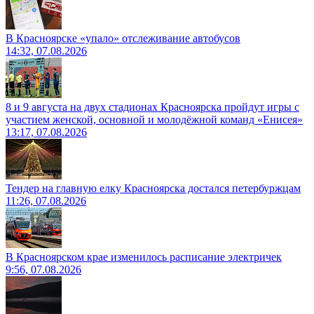
В Красноярске «упало» отслеживание автобусов
14:32, 07.08.2026
8 и 9 августа на двух стадионах Красноярска пройдут игры с
участием женской, основной и молодёжной команд «Енисея»
13:17, 07.08.2026
Тендер на главную елку Красноярска достался петербуржцам
11:26, 07.08.2026
В Красноярском крае изменилось расписание электричек
9:56, 07.08.2026