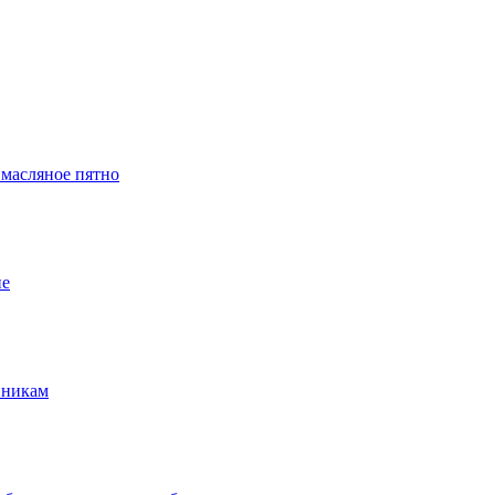
 масляное пятно
ие
нникам