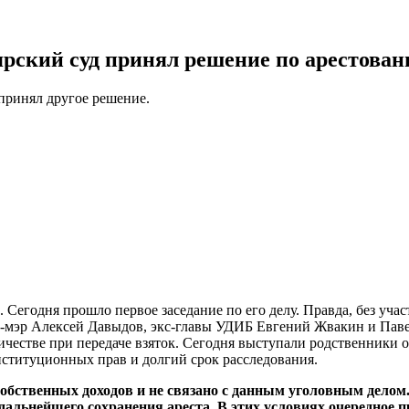
оярский суд принял решение по арестова
принял другое решение.
егодня прошло первое заседание по его делу. Правда, без участ
е-мэр Алексей Давыдов, экс-главы УДИБ Евгений Жвакин и Паве
ичестве при передаче взяток. Сегодня выступали родственники
нституционных прав и долгий срок расследования.
обственных доходов и не связано с данным уголовным делом.
дальнейшего сохранения ареста. В этих условиях очередное 