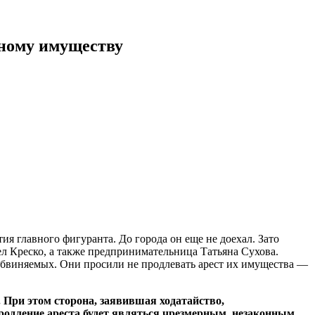
нному имуществу
ия главного фигуранта. До города он еще не доехал. Зато
л Креско, а также предпринимательница Татьяна Сухова.
 обвиняемых. Они просили не продлевать арест их имущества —
 При этом сторона, заявившая ходатайство,
продление ареста будет являться чрезмерным, незаконным,