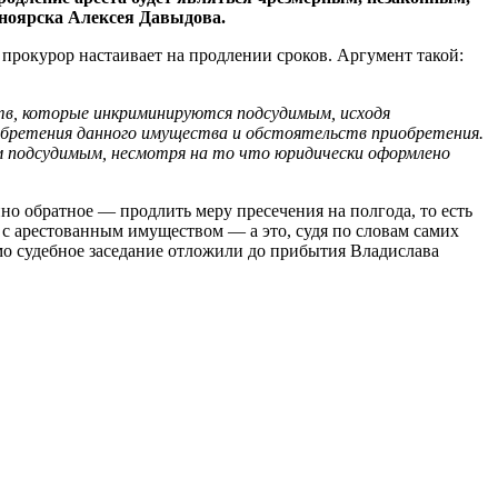
сноярска Алексея Давыдова.
прокурор настаивает на продлении сроков. Аргумент такой:
дств, которые инкриминируются подсудимым, исходя
иобретения данного имущества и обстоятельств приобретения.
 подсудимым, несмотря на то что юридически оформлено
но обратное — продлить меру пресечения на полгода, то есть
с арестованным имуществом — а это, судя по словам самих
само судебное заседание отложили до прибытия Владислава