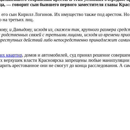
ца, — говорит сын бывшего первого заместителя главы Кра
 его сын Кирилл Логинов. Их имущество также под арестом. Но 
 на третьих лиц.
нову, и Давыдову, исходя из, скажем так, крупного размера сре
х родственных связей с третьими лицами, исходя из времени пр
преступных действий либо непосредственно принадлежит самим
 их квартир
, домов и автомобилей, суд принял решение совершен
ых верхушек власти Красноярска запрещены любые манипуляции 
одарить арестованное они не смогут до конца расследования. А 