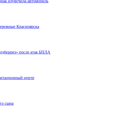
обак изувечила автомобиль
бережные Красноярска
йлдберриз» после атак БПЛА
литационный центр
го сына