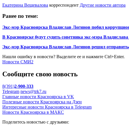
Екатерина Вещевалова
корреспондент
Другие новости автора
Ранее по теме:
Экс-мэр Красноярска Владислав Логинов побил коррупционн
В Красноярске будут судить советника экс-мэра Владислав
Экс-мэр Красноярска Владислав Логинов решил отправить
Нашли ошибку в новости? Выделите ее и нажмите Ctrl+Enter.
Новости СМИ2
Сообщите свою новость
8(391)
2-900-333
Telegram
news@trk7.ru
Главные новости Красноярска в VK
Полезные новости Красноярска на Дзен
Интересные новости Красноярска в Telegram
Новости Красноярска в МАКС
Поделитесь новостью с друзьями: