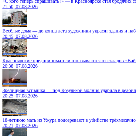
«С кого теперь спрашивать?» — в Красноярске стая бродячих с
21:50, 07.08.2026
Весёлые дома — до конца лета художники украсят здания и на
20:45, 07.08.2026
Красноярские предприниматели отказываются от складов «Ва
20:38, 07.08.2026
Зрелищная вспышка — под Козулькой молния ударила в реаби
20:25, 07.08.2026
18-летнюю мать из Ужура подозревают в убийстве трёхмесячно
20:21, 07.08.2026