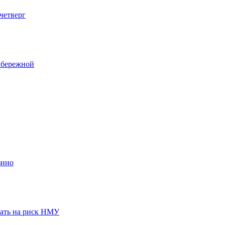
четверг
абережной
зино
вать на риск НМУ