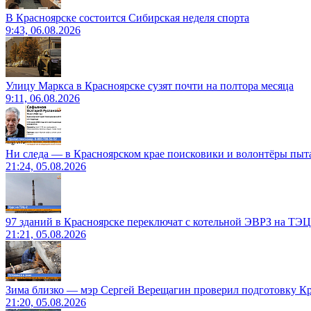
В Красноярске состоится Сибирская неделя спорта
9:43, 06.08.2026
Улицу Маркса в Красноярске сузят почти на полтора месяца
9:11, 06.08.2026
Ни следа — в Красноярском крае поисковики и волонтёры пыт
21:24, 05.08.2026
97 зданий в Красноярске переключат с котельной ЭВРЗ на ТЭЦ
21:21, 05.08.2026
Зима близко — мэр Сергей Верещагин проверил подготовку Кр
21:20, 05.08.2026