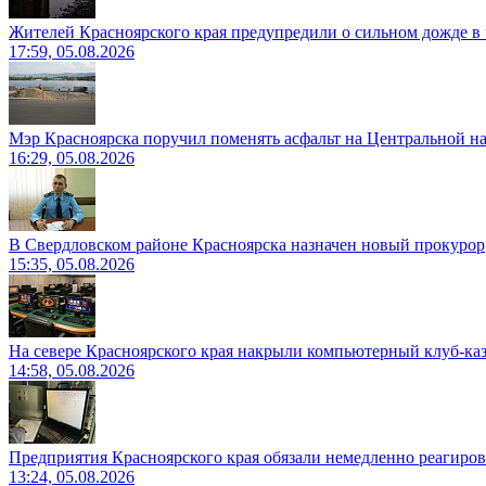
Жителей Красноярского края предупредили о сильном дожде в 
17:59, 05.08.2026
Мэр Красноярска поручил поменять асфальт на Центральной н
16:29, 05.08.2026
В Свердловском районе Красноярска назначен новый прокурор
15:35, 05.08.2026
На севере Красноярского края накрыли компьютерный клуб-ка
14:58, 05.08.2026
Предприятия Красноярского края обязали немедленно реагиро
13:24, 05.08.2026