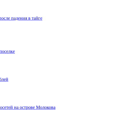
осле падения в тайге
поселке
блей
осетей на острове Молокова