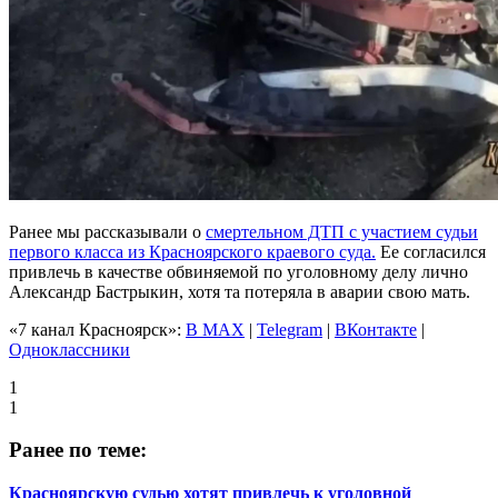
Ранее мы рассказывали о
смертельном ДТП с участием судьи
первого класса из Красноярского краевого суда.
Ее согласился
привлечь в качестве обвиняемой по уголовному делу лично
Александр Бастрыкин, хотя та потеряла в аварии свою мать.
«7 канал Красноярск»:
В MAX
|
Telegram
|
ВКонтакте
|
Одноклассники
1
1
Ранее по теме:
Красноярскую судью хотят привлечь к уголовной