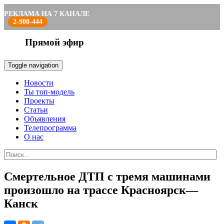
РЕКЛАМА НА 7 КАНАЛЕ
2-900-444
Прямой эфир
Toggle navigation
Новости
Ты топ-модель
Проекты
Статьи
Объявления
Телепрограмма
О нас
Смертельное ДТП с тремя машинами
произошло на трассе Красноярск—
Канск