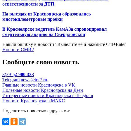
ответственности за ДТП
На выездах из Красноярска образовались
многокилометровые пробки
В Красноярске водитель КамАЗа спровоцировал
смертельную аварию на Свердловской
Нашли ошибку в новости? Выделите ее и нажмите Ctrl+Enter.
Новости СМИ2
Сообщите свою новость
8(391)
2-900-333
Telegram
news@trk7.ru
Главные новости Красноярска в VK
Полезные новости Красноярска на Дзен
Интересные новости Красноярска в Telegram
Новости Красноярска в МАКС
Поделитесь новостью с друзьями: