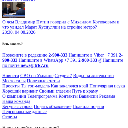
О чем Владимир Путин говорил с Михаилом Котюковым и
что увидел Марат Хуснуллин на стройке метро?
23:30, 04.08.2026
Есть новость?
Позвоните в редакцию
2-900-333
Напишите в Viber
+7 391
2-
900-333
Напишите в WhatsApp
+7 391
2-900-333
@
Напишите
по почте
news@trk7.ru
Новости
СВО на Украине
Студия 7
Виды на жительство
Место силы
Полезные статьи
Проекты
Ты топ-модель
Как закалялся край
Популярная наука
Хороший вариант
Своими глазами
Путь к храму
О компании
Телепрограмма
Контакты
Вакансии
Реклама
Наша команда
Бегущая строка
Подать объявление
Правила подачи
Персональные данные
Отчеты
Нашли ошибку на странице?