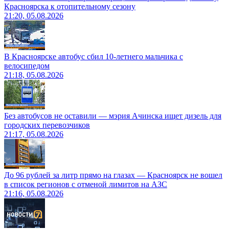
Красноярска к отопительному сезону
21:20, 05.08.2026
В Красноярске автобус сбил 10-летнего мальчика с
велосипедом
21:18, 05.08.2026
Без автобусов не оставили — мэрия Ачинска ищет дизель для
городских перевозчиков
21:17, 05.08.2026
До 96 рублей за литр прямо на глазах — Красноярск не вошел
в список регионов с отменой лимитов на АЗС
21:16, 05.08.2026