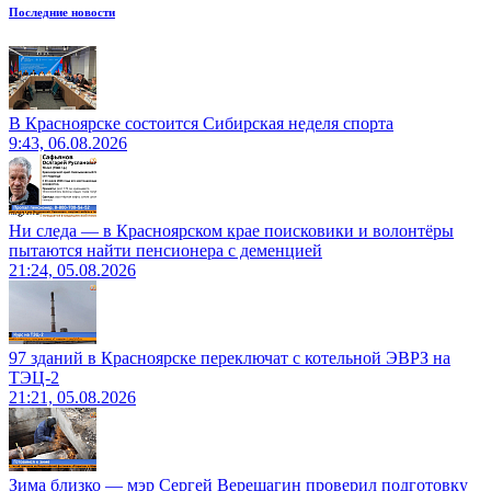
Последние новости
В Красноярске состоится Сибирская неделя спорта
9:43, 06.08.2026
Ни следа — в Красноярском крае поисковики и волонтёры
пытаются найти пенсионера с деменцией
21:24, 05.08.2026
97 зданий в Красноярске переключат с котельной ЭВРЗ на
ТЭЦ-2
21:21, 05.08.2026
Зима близко — мэр Сергей Верещагин проверил подготовку