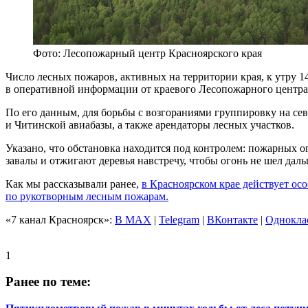
Фото: Лесопожарный центр Красноярского края
Число лесных пожаров, активных на территории края, к утру 
в оперативной информации от краевого Лесопожарного центра
По его данным, для борьбы с возгораниями группировку на се
и Читинской авиабазы, а также арендаторы лесных участков.
Указано, что обстановка находится под контролем: пожарных 
завалы и отжигают деревья навстречу, чтобы огонь не шел даль
Как мы рассказывали ранее,
в Красноярском крае действует о
по рукотворным лесным пожарам.
«7 канал Красноярск»:
В MAX
|
Telegram
|
ВКонтакте
|
Однокла
1
Ранее по теме: