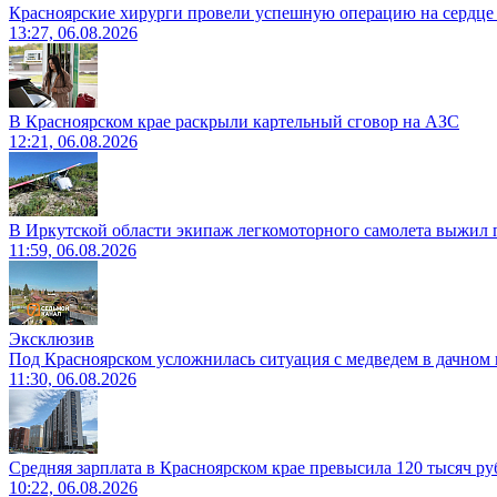
Красноярские хирурги провели успешную операцию на сердце 
13:27, 06.08.2026
В Красноярском крае раскрыли картельный сговор на АЗС
12:21, 06.08.2026
В Иркутской области экипаж легкомоторного самолета выжил п
11:59, 06.08.2026
Эксклюзив
Под Красноярском усложнилась ситуация с медведем в дачном 
11:30, 06.08.2026
Средняя зарплата в Красноярском крае превысила 120 тысяч ру
10:22, 06.08.2026