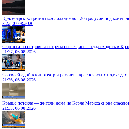
Красноярск встретил похолодание до +20 градусов под конец н
8:22, 07.08.2026
Скрипки на острове и секреты созвездий — куда сходить в Кр
21:37, 06.08.2026
Со своей едой в кинотеатр и ремонт в красноярских подъездах
21:36, 06.08.2026
Крыша потекла — жители дома на Карла Маркса снова спасают
21:33, 06.08.2026