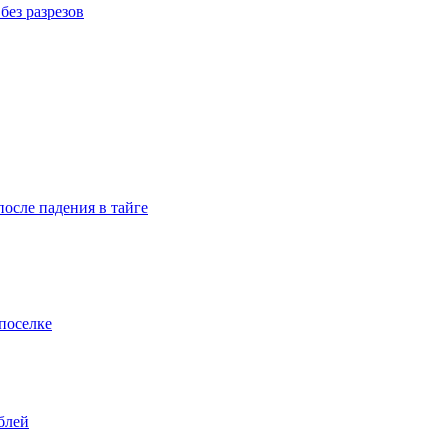
без разрезов
осле падения в тайге
поселке
блей