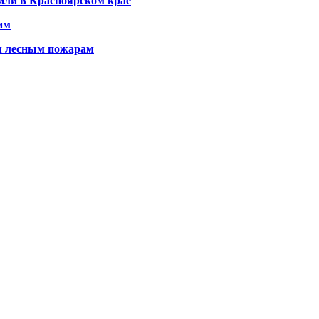
или в Красноярском крае
им
м лесным пожарам