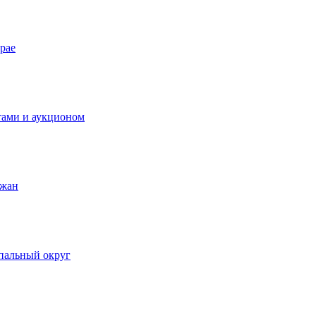
рае
тами и аукционом
ожан
пальный округ