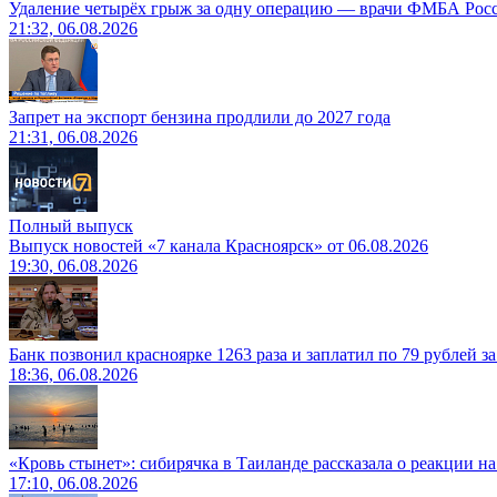
Удаление четырёх грыж за одну операцию — врачи ФМБА Рос
21:32, 06.08.2026
Запрет на экспорт бензина продлили до 2027 года
21:31, 06.08.2026
Полный выпуск
Выпуск новостей «7 канала Красноярск» от 06.08.2026
19:30, 06.08.2026
Банк позвонил красноярке 1263 раза и заплатил по 79 рублей з
18:36, 06.08.2026
«Кровь стынет»: сибирячка в Таиланде рассказала о реакции н
17:10, 06.08.2026