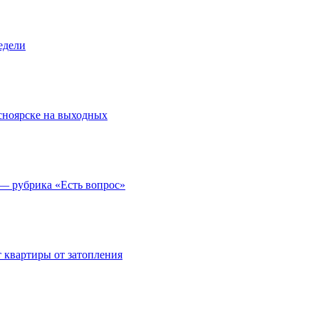
едели
асноярске на выходных
 — рубрика «Есть вопрос»
 квартиры от затопления