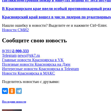
Пятикилометровый пожар в минутах ходьбы от леса потуш
В Красноярском крае ввели особый противопожарный реж
Красноярский край вошел в число лидеров по рукотворны
Нашли ошибку в новости? Выделите ее и нажмите Ctrl+Enter.
Новости СМИ2
Сообщите свою новость
8(391)
2-900-333
Telegram
news@trk7.ru
Главные новости Красноярска в VK
Полезные новости Красноярска на Дзен
Интересные новости Красноярска в Telegram
Новости Красноярска в МАКС
Поделитесь новостью с друзьями:
Последние новости