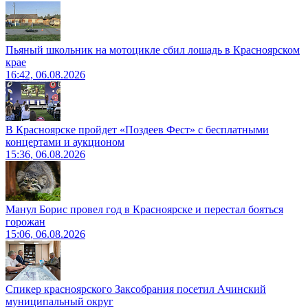
Пьяный школьник на мотоцикле сбил лошадь в Красноярском
крае
16:42, 06.08.2026
В Красноярске пройдет «Поздеев Фест» с бесплатными
концертами и аукционом
15:36, 06.08.2026
Манул Борис провел год в Красноярске и перестал бояться
горожан
15:06, 06.08.2026
Спикер красноярского Заксобрания посетил Ачинский
муниципальный округ