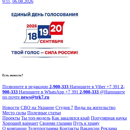
9:11, 06.08.2026
Есть новость?
Позвоните в редакцию
2-900-333
Напишите в Viber
+7 391
2-
900-333
Напишите в WhatsApp
+7 391
2-900-333
@
Напишите
по почте
news@trk7.ru
Новости
СВО на Украине
Студия 7
Виды на жительство
Место силы
Полезные статьи
Проекты
Ты топ-модель
Как закалялся край
Популярная наука
Хороший вариант
Своими глазами
Путь к храму
О компании
Телепрограмма
Контакты
Вакансии
Реклама