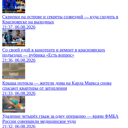
Скрипки на острове и секреты созвездий — куда сходить в
Красноярске на выходных
21:37, 06.08.2026
Со своей едой в кинотеатр и ремонт в красноярских
подъездах — рубрика «Есть вопрос»
21:36, 06.08.2026
Крыша потекла — жители дома на Карла Маркса снова
спасают квартиры от затопления
21:33, 06.08.2026
Удаление четырёх грыж за одну операцию — врачи ФМБА
России совершили медицинское чудо
21:32, 06.08.2026