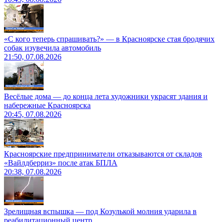
«С кого теперь спрашивать?» — в Красноярске стая бродячих
собак изувечила автомобиль
21:50, 07.08.2026
Весёлые дома — до конца лета художники украсят здания и
набережные Красноярска
20:45, 07.08.2026
Красноярские предприниматели отказываются от складов
«Вайлдберриз» после атак БПЛА
20:38, 07.08.2026
Зрелищная вспышка — под Козулькой молния ударила в
реабилитационный центр