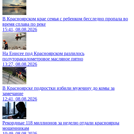
В Красноярском крае семья с ребенком бесследно пропала во
время сплава по реке
15:41, 08.08.2026
На Енисее под Красноярском разлилось
полуторакилометровое масляное пятно
13:27, 08.08.2026
В Красноярске подростки избили мужчину до комы за
замечание
12:41, 08.08.2026
Рекордные 118 миллионов за неделю отдали красноярцы
мошенникам
10:49, 08.08.2026