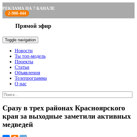
РЕКЛАМА НА 7 КАНАЛЕ
2-900-444
Прямой эфир
Toggle navigation
Новости
Ты топ-модель
Проекты
Статьи
Объявления
Телепрограмма
О нас
Сразу в трех районах Красноярского
края за выходные заметили активных
медведей