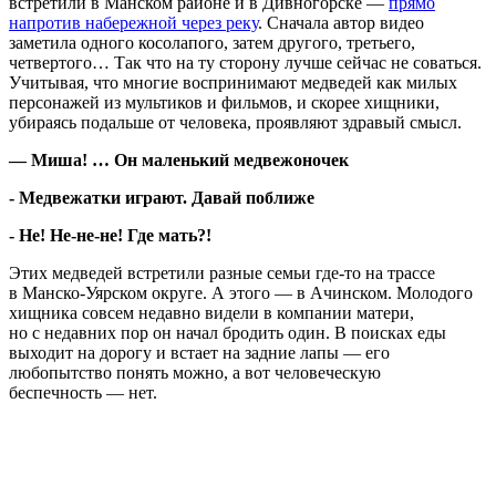
встретили в Манском районе и в Дивногорске —
прямо
напротив набережной через реку
. Сначала автор видео
заметила одного косолапого, затем другого, третьего,
четвертого… Так что на ту сторону лучше сейчас не соваться.
Учитывая, что многие воспринимают медведей как милых
персонажей из мультиков и фильмов, и скорее хищники,
убираясь подальше от человека, проявляют здравый смысл.
— Миша! … Он маленький медвежоночек
- Медвежатки играют. Давай поближе
- Не! Не-не-не! Где мать?!
Этих медведей встретили разные семьи где-то на трассе
в Манско-Уярском округе. А этого — в Ачинском. Молодого
хищника совсем недавно видели в компании матери,
но с недавних пор он начал бродить один. В поисках еды
выходит на дорогу и встает на задние лапы — его
любопытство понять можно, а вот человеческую
беспечность — нет.