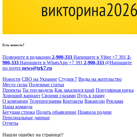
Есть новость?
Позвоните в редакцию
2-900-333
Напишите в Viber
+7 391
2-
900-333
Напишите в WhatsApp
+7 391
2-900-333
@
Напишите
по почте
news@trk7.ru
Новости
СВО на Украине
Студия 7
Виды на жительство
Место силы
Полезные статьи
Проекты
Ты топ-модель
Как закалялся край
Популярная наука
Хороший вариант
Своими глазами
Путь к храму
О компании
Телепрограмма
Контакты
Вакансии
Реклама
Наша команда
Бегущая строка
Подать объявление
Правила подачи
Персональные данные
Отчеты
Нашли ошибку на странице?