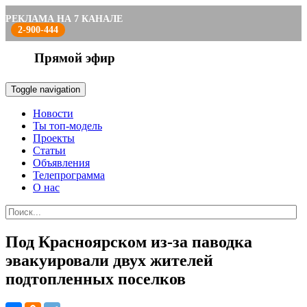
РЕКЛАМА НА 7 КАНАЛЕ
2-900-444
Прямой эфир
Toggle navigation
Новости
Ты топ-модель
Проекты
Статьи
Объявления
Телепрограмма
О нас
Под Красноярском из-за паводка
эвакуировали двух жителей
подтопленных поселков