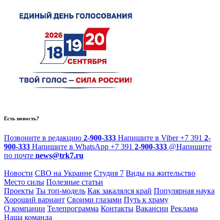
Есть новость?
Позвоните в редакцию
2-900-333
Напишите в Viber
+7 391
2-
900-333
Напишите в WhatsApp
+7 391
2-900-333
@
Напишите
по почте
news@trk7.ru
Новости
СВО на Украине
Студия 7
Виды на жительство
Место силы
Полезные статьи
Проекты
Ты топ-модель
Как закалялся край
Популярная наука
Хороший вариант
Своими глазами
Путь к храму
О компании
Телепрограмма
Контакты
Вакансии
Реклама
Наша команда