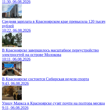
11:30, 06.08.2026
Средняя зарплата в Красноярском крае превысила 120 тысяч
рублей
10:22, 06.08.2026
В Красноярске завершилось масштабное переустройство
электросетей на острове Молокова
10:11, 06.08.2026
В Красноярске состоится Сибирская неделя спорта
9:43, 06.08.2026
Улицу Маркса в Красноярске сузят почти на полтора месяца
9:11, 06.08.2026