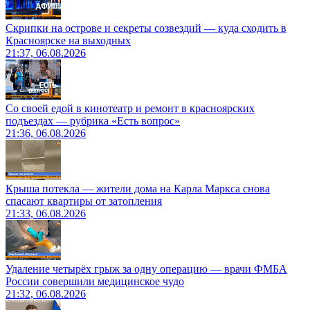
Скрипки на острове и секреты созвездий — куда сходить в
Красноярске на выходных
21:37, 06.08.2026
Со своей едой в кинотеатр и ремонт в красноярских
подъездах — рубрика «Есть вопрос»
21:36, 06.08.2026
Крыша потекла — жители дома на Карла Маркса снова
спасают квартиры от затопления
21:33, 06.08.2026
Удаление четырёх грыж за одну операцию — врачи ФМБА
России совершили медицинское чудо
21:32, 06.08.2026