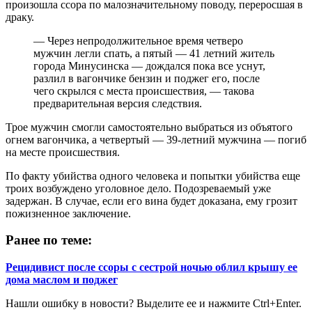
произошла ссора по малозначительному поводу, переросшая в
драку.
— Через непродолжительное время четверо
мужчин легли спать, а пятый — 41 летний житель
города Минусинска — дождался пока все уснут,
разлил в вагончике бензин и поджег его, после
чего скрылся с места происшествия, — такова
предварительная версия следствия.
Трое мужчин смогли самостоятельно выбраться из объятого
огнем вагончика, а четвертый — 39-летний мужчина — погиб
на месте происшествия.
По факту убийства одного человека и попытки убийства еще
троих возбуждено уголовное дело. Подозреваемый уже
задержан. В случае, если его вина будет доказана, ему грозит
пожизненное заключение.
Ранее по теме:
Рецидивист после ссоры с сестрой ночью облил крышу ее
дома маслом и поджег
Нашли ошибку в новости? Выделите ее и нажмите Ctrl+Enter.