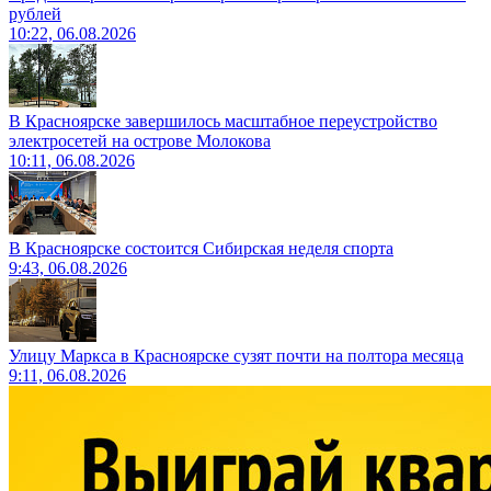
рублей
10:22, 06.08.2026
В Красноярске завершилось масштабное переустройство
электросетей на острове Молокова
10:11, 06.08.2026
В Красноярске состоится Сибирская неделя спорта
9:43, 06.08.2026
Улицу Маркса в Красноярске сузят почти на полтора месяца
9:11, 06.08.2026