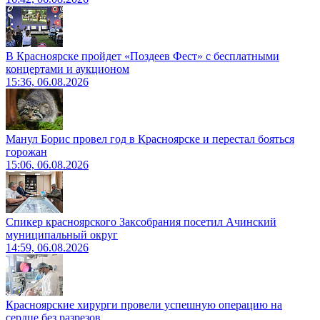
В Красноярске пройдет «Поздеев Фест» с бесплатными
концертами и аукционом
15:36, 06.08.2026
Манул Борис провел год в Красноярске и перестал бояться
горожан
15:06, 06.08.2026
Спикер красноярского Заксобрания посетил Ачинский
муниципальный округ
14:59, 06.08.2026
Красноярские хирурги провели успешную операцию на
сердце без разрезов