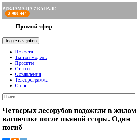
РЕКЛАМА НА 7 КАНАЛЕ
2-900-444
Прямой эфир
Toggle navigation
Новости
Ты топ-модель
Проекты
Статьи
Объявления
Телепрограмма
О нас
Четверых лесорубов подожгли в жилом
вагончике после пьяной ссоры. Один
погиб