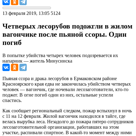
13 февраля 2019, 13:05
5124
Четверых лесорубов подожгли в жилом
вагончике после пьяной ссоры. Один
погиб
В попытке убийства четырех человек подозревается их
напарник — житель Минусинска
Пьяная ссора и драка лесорубов в Ермаковском районе
Красноярского края едва не закончилась убийством четверых
человек — вагончик, где ночевали лесозаготовители, кто-то
поджег.
В огне погиб один из них, остальные успели
спастись
.
Как сообщает региональный следком, пожар вспыхнул в ночь
с 11 на 12 февраля. Жилой вагончик находился в тайге, где
велась вырубка леса. Незадолго до пожара пятеро сотрудников
лесозаготовительной организации, работавших на этом
участке, распивали спиртное. В какой-то момент между ними