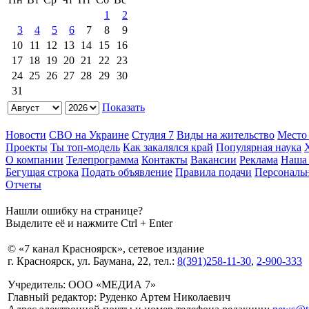
1
2
3
4
5
6
7
8
9
10
11
12
13
14
15
16
17
18
19
20
21
22
23
24
25
26
27
28
29
30
31
Показать
Новости
СВО на Украине
Студия 7
Виды на жительство
Место
Проекты
Ты топ-модель
Как закалялся край
Популярная наука
О компании
Телепрограмма
Контакты
Вакансии
Реклама
Наша 
Бегущая строка
Подать объявление
Правила подачи
Персональ
Отчеты
Нашли ошибку на странице?
Выделите её и нажмите Ctrl + Enter
© «7 канал Красноярск», сетевое издание
г. Красноярск, ул. Баумана, 22, тел.:
8(391)258-11-30
,
2-900-333
Учредитель: ООО «МЕДИА 7»
Главный редактор: Руденко Артем Николаевич