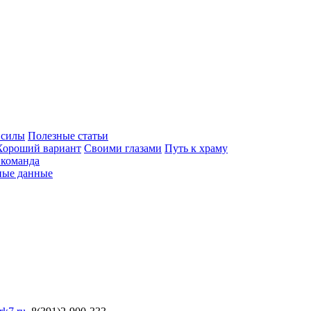
 силы
Полезные статьи
Хороший вариант
Своими глазами
Путь к храму
команда
ные данные