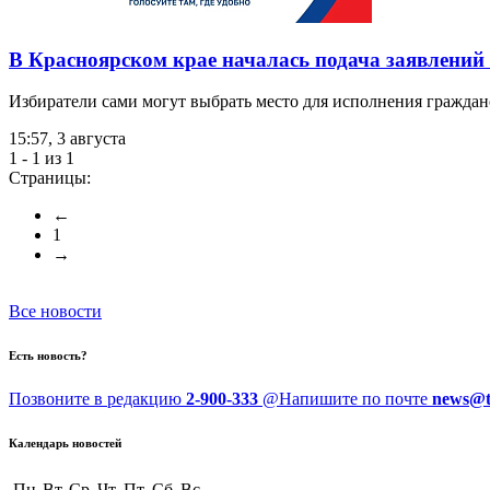
В Красноярском крае началась подача заявлений
Избиратели сами могут выбрать место для исполнения граждан
15:57, 3 августа
1 - 1 из 1
Страницы:
←
1
→
Все новости
Есть новость?
Позвоните в редакцию
2-900-333
@
Напишите по почте
news@t
Календарь новостей
Пн
Вт
Ср
Чт
Пт
Сб
Вс