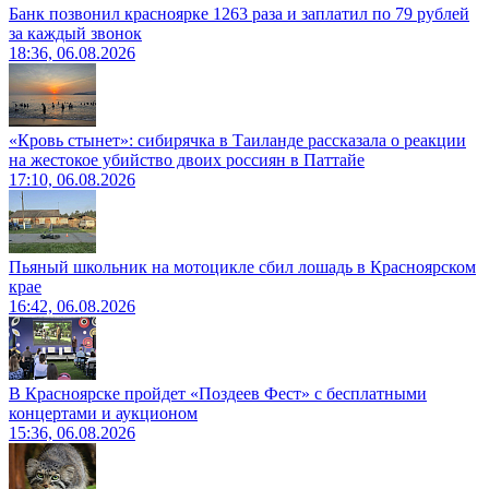
Банк позвонил красноярке 1263 раза и заплатил по 79 рублей
за каждый звонок
18:36, 06.08.2026
«Кровь стынет»: сибирячка в Таиланде рассказала о реакции
на жестокое убийство двоих россиян в Паттайе
17:10, 06.08.2026
Пьяный школьник на мотоцикле сбил лошадь в Красноярском
крае
16:42, 06.08.2026
В Красноярске пройдет «Поздеев Фест» с бесплатными
концертами и аукционом
15:36, 06.08.2026