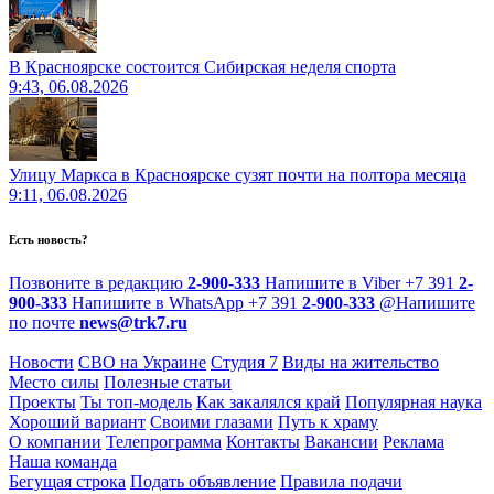
В Красноярске состоится Сибирская неделя спорта
9:43, 06.08.2026
Улицу Маркса в Красноярске сузят почти на полтора месяца
9:11, 06.08.2026
Есть новость?
Позвоните в редакцию
2-900-333
Напишите в Viber
+7 391
2-
900-333
Напишите в WhatsApp
+7 391
2-900-333
@
Напишите
по почте
news@trk7.ru
Новости
СВО на Украине
Студия 7
Виды на жительство
Место силы
Полезные статьи
Проекты
Ты топ-модель
Как закалялся край
Популярная наука
Хороший вариант
Своими глазами
Путь к храму
О компании
Телепрограмма
Контакты
Вакансии
Реклама
Наша команда
Бегущая строка
Подать объявление
Правила подачи