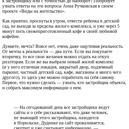
к застройщику или с точностью до наоборот? Попробует
узнать ответы на эти вопросы Анна Ручковская в своем
проекте «Виды на жительство».
Как приятно, проснуться утром, отвести ребенка в детский
сад, не выходя за пределы жилого комплекса, и уже через 5
минут пить свежеприготовленный кофе в своей любимой
кофейне.
Думаете, мечта? Вовсе нет, очень даже ощутимая реальность.
От мечты к реальности — два пути. Если вы покупаете
вторичку, то все свои желания можно отдать на откуп
риэлторам. Если же вы выбрали новый жилой комплекс
(и у него отличная локация, закрытый двор, подземный
паркинг, частный детский сад, кафе, магазины и много чего
другого), то здесь уже можно поработать на себя самому.
Первое, что нужно сделать — узнать, кто застройщик объекта,
и собрать максимум информации о нем.
— На сегодняшний день все застройщики ведут
сайты и о себе рассказывают, что даже человек,
не знающий этого застройщика, находится
в Норильске, Дудинке на сайт проваливается,
смотрит и уже считывает информацию, —