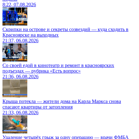
8:22, 07.08.2026
Скрипки на острове и секреты созвездий — куда сходить в
Красноярске на выходных
21:37, 06.08.2026
Со своей едой в кинотеатр и ремонт в красноярских
подъездах — рубрика «Есть вопрос»
21:36, 06.08.2026
Крыша потекла — жители дома на Карла Маркса снова
спасают квартиры от затопления
21:33, 06.08.2026
Удаление четырёх грыж за одну операцию — врачи ФМБА