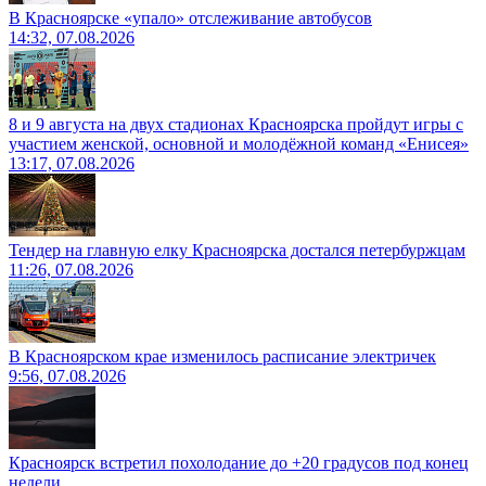
В Красноярске «упало» отслеживание автобусов
14:32, 07.08.2026
8 и 9 августа на двух стадионах Красноярска пройдут игры с
участием женской, основной и молодёжной команд «Енисея»
13:17, 07.08.2026
Тендер на главную елку Красноярска достался петербуржцам
11:26, 07.08.2026
В Красноярском крае изменилось расписание электричек
9:56, 07.08.2026
Красноярск встретил похолодание до +20 градусов под конец
недели