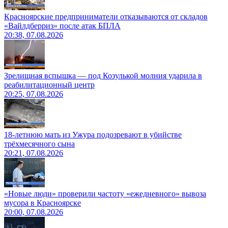
Красноярские предприниматели отказываются от складов
«Вайлдберриз» после атак БПЛА
20:38, 07.08.2026
Зрелищная вспышка — под Козулькой молния ударила в
реабилитационный центр
20:25, 07.08.2026
18-летнюю мать из Ужура подозревают в убийстве
трёхмесячного сына
20:21, 07.08.2026
«Новые люди» проверили частоту «ежедневного» вывоза
мусора в Красноярске
20:00, 07.08.2026