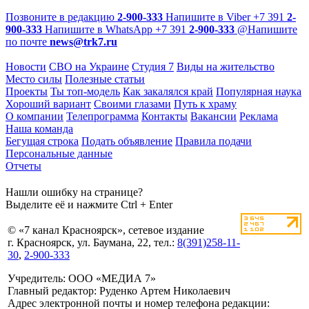
Позвоните в редакцию
2-900-333
Напишите в Viber
+7 391
2-
900-333
Напишите в WhatsApp
+7 391
2-900-333
@
Напишите
по почте
news@trk7.ru
Новости
СВО на Украине
Студия 7
Виды на жительство
Место силы
Полезные статьи
Проекты
Ты топ-модель
Как закалялся край
Популярная наука
Хороший вариант
Своими глазами
Путь к храму
О компании
Телепрограмма
Контакты
Вакансии
Реклама
Наша команда
Бегущая строка
Подать объявление
Правила подачи
Персональные данные
Отчеты
Нашли ошибку на странице?
Выделите её и нажмите Ctrl + Enter
© «7 канал Красноярск», сетевое издание
г. Красноярск, ул. Баумана, 22, тел.:
8(391)258-11-
30
,
2-900-333
Учредитель: ООО «МЕДИА 7»
Главный редактор: Руденко Артем Николаевич
Адрес электронной почты и номер телефона редакции: