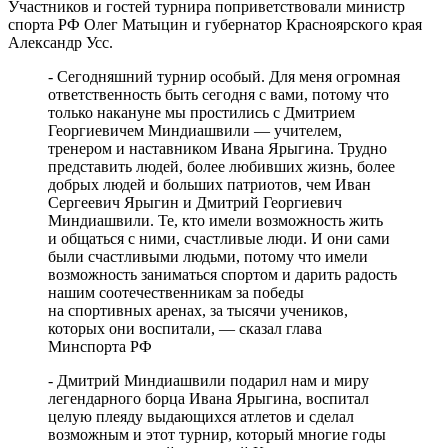
Участников и гостей турнира поприветствовали министр
спорта РФ Олег Матыцин и губернатор Красноярского края
Александр Усс.
- Сегодняшний турнир особый. Для меня огромная
ответственность быть сегодня с вами, потому что
только накануне мы простились с Дмитрием
Георгиевичем Миндиашвили — учителем,
тренером и наставником Ивана Ярыгина. Трудно
представить людей, более любивших жизнь, более
добрых людей и больших патриотов, чем Иван
Сергеевич Ярыгин и Дмитрий Георгиевич
Миндиашвили. Те, кто имели возможность жить
и общаться с ними, счастливые люди. И они сами
были счастливыми людьми, потому что имели
возможность заниматься спортом и дарить радость
нашим соотечественникам за победы
на спортивных аренах, за тысячи учеников,
которых они воспитали, — сказал глава
Минспорта РФ
- Дмитрий Миндиашвили подарил нам и миру
легендарного борца Ивана Ярыгина, воспитал
целую плеяду выдающихся атлетов и сделал
возможным и этот турнир, который многие годы