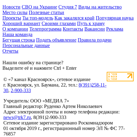
Новости
СВО на Украине
Студия 7
Виды на жительство
Место силы
Полезные статьи
Проекты
Ты топ-модель
Как закалялся край
Популярная наука
Хороший вариант
Своими глазами
Путь к храму
О компании
Телепрограмма
Контакты
Вакансии
Реклама
Наша команда
Бегущая строка
Подать объявление
Правила подачи
Персональные данные
Отчеты
Нашли ошибку на странице?
Выделите её и нажмите Ctrl + Enter
© «7 канал Красноярск», сетевое издание
г. Красноярск, ул. Баумана, 22, тел.:
8(391)258-11-
30
,
2-900-333
Учредитель: ООО «МЕДИА 7»
Главный редактор: Руденко Артем Николаевич
Адрес электронной почты и номер телефона редакции:
news@trk7.ru
, 8(391)2-900-333
Сетевое издание зарегистрировано Роскомнадзором
01 октября 2019 г., регистрационный номер ЭЛ № ФС 77-
76857