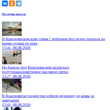
Последние новости
В Красноярском крае семья с ребенком бесследно пропала во
время сплава по реке
15:41, 08.08.2026
На Енисее под Красноярском разлилось
полуторакилометровое масляное пятно
13:27, 08.08.2026
В Красноярске подростки избили мужчину до комы за
замечание
12:41, 08.08.2026