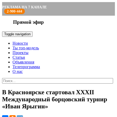
РЕКЛАМА НА 7 КАНАЛЕ
2-900-444
Прямой эфир
Toggle navigation
Новости
Ты топ-модель
Проекты
Статьи
Объявления
Телепрограмма
О нас
В Красноярске стартовал XXXII
Международный борцовский турнир
«Иван Ярыгин»