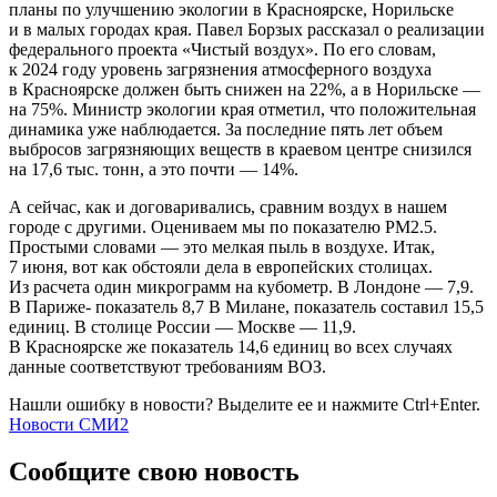
планы по улучшению экологии в Красноярске, Норильске
и в малых городах края. Павел Борзых рассказал о реализации
федерального проекта «Чистый воздух». По его словам,
к 2024 году уровень загрязнения атмосферного воздуха
в Красноярске должен быть снижен на 22%, а в Норильске —
на 75%. Министр экологии края отметил, что положительная
динамика уже наблюдается. За последние пять лет объем
выбросов загрязняющих веществ в краевом центре снизился
на 17,6 тыс. тонн, а это почти — 14%.
А сейчас, как и договаривались, сравним воздух в нашем
городе с другими. Оцениваем мы по показателю PM2.5.
Простыми словами — это мелкая пыль в воздухе. Итак,
7 июня, вот как обстояли дела в европейских столицах.
Из расчета один микрограмм на кубометр. В Лондоне — 7,9.
В Париже- показатель 8,7 В Милане, показатель составил 15,5
единиц. В столице России — Москве — 11,9.
В Красноярске же показатель 14,6 единиц во всех случаях
данные соответствуют требованиям ВОЗ.
Нашли ошибку в новости? Выделите ее и нажмите Ctrl+Enter.
Новости СМИ2
Сообщите свою новость