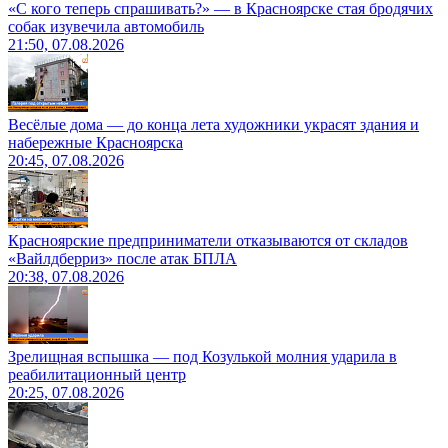
«С кого теперь спрашивать?» — в Красноярске стая бродячих
собак изувечила автомобиль
21:50, 07.08.2026
Весёлые дома — до конца лета художники украсят здания и
набережные Красноярска
20:45, 07.08.2026
Красноярские предприниматели отказываются от складов
«Вайлдберриз» после атак БПЛА
20:38, 07.08.2026
Зрелищная вспышка — под Козулькой молния ударила в
реабилитационный центр
20:25, 07.08.2026