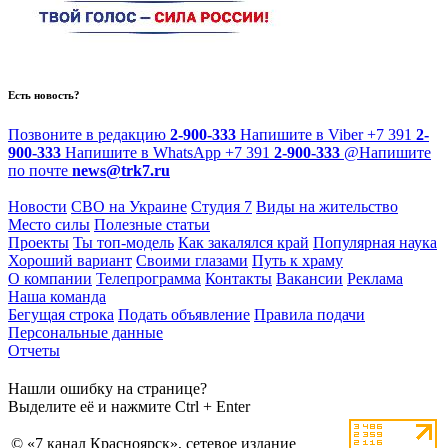
Есть новость?
Позвоните в редакцию
2-900-333
Напишите в Viber
+7 391
2-
900-333
Напишите в WhatsApp
+7 391
2-900-333
@
Напишите
по почте
news@trk7.ru
Новости
СВО на Украине
Студия 7
Виды на жительство
Место силы
Полезные статьи
Проекты
Ты топ-модель
Как закалялся край
Популярная наука
Хороший вариант
Своими глазами
Путь к храму
О компании
Телепрограмма
Контакты
Вакансии
Реклама
Наша команда
Бегущая строка
Подать объявление
Правила подачи
Персональные данные
Отчеты
Нашли ошибку на странице?
Выделите её и нажмите Ctrl + Enter
© «7 канал Красноярск», сетевое издание