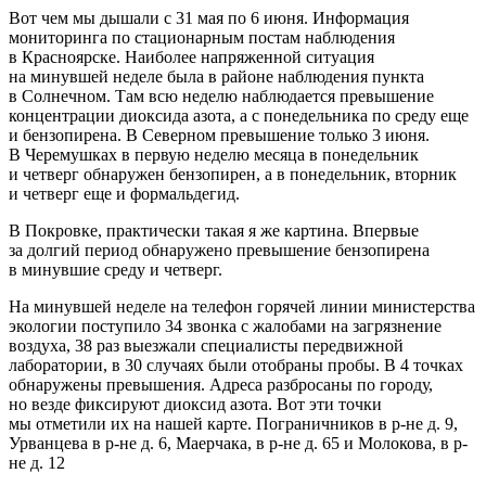
Вот чем мы дышали с 31 мая по 6 июня. Информация
мониторинга по стационарным постам наблюдения
в Красноярске. Наиболее напряженной ситуация
на минувшей неделе была в районе наблюдения пункта
в Солнечном. Там всю неделю наблюдается превышение
концентрации диоксида азота, а с понедельника по среду еще
и бензопирена. В Северном превышение только 3 июня.
В Черемушках в первую неделю месяца в понедельник
и четверг обнаружен бензопирен, а в понедельник, вторник
и четверг еще и формальдегид.
В Покровке, практически такая я же картина. Впервые
за долгий период обнаружено превышение бензопирена
в минувшие среду и четверг.
На минувшей неделе на телефон горячей линии министерства
экологии поступило 34 звонка с жалобами на загрязнение
воздуха, 38 раз выезжали специалисты передвижной
лаборатории, в 30 случаях были отобраны пробы. В 4 точках
обнаружены превышения. Адреса разбросаны по городу,
но везде фиксируют диоксид азота. Вот эти точки
мы отметили их на нашей карте. Пограничников в р-не д. 9,
Урванцева в р-не д. 6, Маерчака, в р-не д. 65 и Молокова, в р-
не д. 12