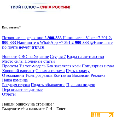
Есть новость?
Позвоните в редакцию
2-900-333
Напишите в Viber
+7 391
2-
900-333
Напишите в WhatsApp
+7 391
2-900-333
@
Напишите
по почте
news@trk7.ru
Новости
СВО на Украине
Студия 7
Виды на жительство
Место силы
Полезные статьи
Проекты
Ты топ-модель
Как закалялся край
Популярная наука
Хороший вариант
Своими глазами
Путь к храму
О компании
Телепрограмма
Контакты
Вакансии
Реклама
Наша команда
Бегущая строка
Подать объявление
Правила подачи
Персональные данные
Отчеты
Нашли ошибку на странице?
Выделите её и нажмите Ctrl + Enter