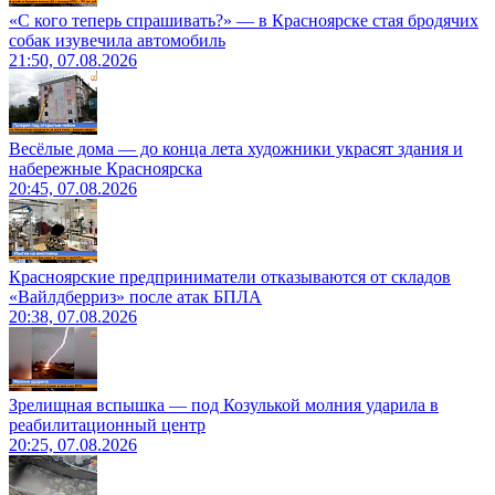
«С кого теперь спрашивать?» — в Красноярске стая бродячих
собак изувечила автомобиль
21:50, 07.08.2026
Весёлые дома — до конца лета художники украсят здания и
набережные Красноярска
20:45, 07.08.2026
Красноярские предприниматели отказываются от складов
«Вайлдберриз» после атак БПЛА
20:38, 07.08.2026
Зрелищная вспышка — под Козулькой молния ударила в
реабилитационный центр
20:25, 07.08.2026