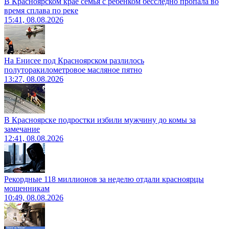
В Красноярском крае семья с ребенком бесследно пропала во
время сплава по реке
15:41, 08.08.2026
На Енисее под Красноярском разлилось
полуторакилометровое масляное пятно
13:27, 08.08.2026
В Красноярске подростки избили мужчину до комы за
замечание
12:41, 08.08.2026
Рекордные 118 миллионов за неделю отдали красноярцы
мошенникам
10:49, 08.08.2026