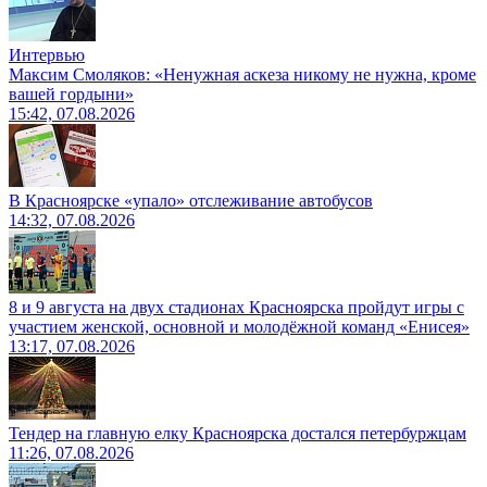
Интервью
Максим Смоляков: «Ненужная аскеза никому не нужна, кроме
вашей гордыни»
15:42, 07.08.2026
В Красноярске «упало» отслеживание автобусов
14:32, 07.08.2026
8 и 9 августа на двух стадионах Красноярска пройдут игры с
участием женской, основной и молодёжной команд «Енисея»
13:17, 07.08.2026
Тендер на главную елку Красноярска достался петербуржцам
11:26, 07.08.2026