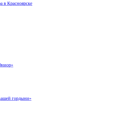
а в Красноярске
Юниор»
 вашей гордыни»