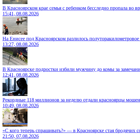
В Красноярском крае семья с ребенком бесследно пропала во вр
15:41, 08.08.2026
На Енисее под Красноярском разлилось полуторакилометровое
13:27, 08.08.2026
В Красноярске подростки избили мужчину до комы за замечан
12:41, 08.08.2026
Рекордные 118 миллионов за неделю отдали красноярцы моше
10:49, 08.08.2026
«С кого теперь спрашивать?» — в Красноярске стая бродячих с
21:50, 07.08.2026