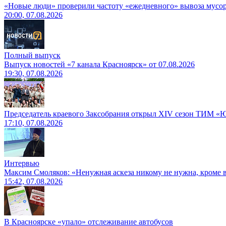
«Новые люди» проверили частоту «ежедневного» вывоза мусор
20:00, 07.08.2026
Полный выпуск
Выпуск новостей «7 канала Красноярск» от 07.08.2026
19:30, 07.08.2026
Председатель краевого Заксобрания открыл XIV сезон ТИМ «
17:10, 07.08.2026
Интервью
Максим Смоляков: «Ненужная аскеза никому не нужна, кроме
15:42, 07.08.2026
В Красноярске «упало» отслеживание автобусов