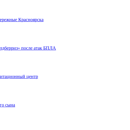
бережные Красноярска
йлдберриз» после атак БПЛА
литационный центр
го сына