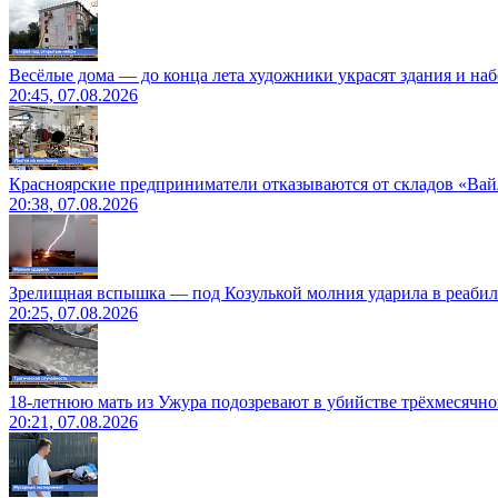
Весёлые дома — до конца лета художники украсят здания и на
20:45, 07.08.2026
Красноярские предприниматели отказываются от складов «Ва
20:38, 07.08.2026
Зрелищная вспышка — под Козулькой молния ударила в реаби
20:25, 07.08.2026
18-летнюю мать из Ужура подозревают в убийстве трёхмесячно
20:21, 07.08.2026