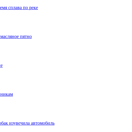
емя сплава по реке
 масляное пятно
ие
нникам
обак изувечила автомобиль