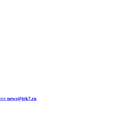
чте
news@trk7.ru