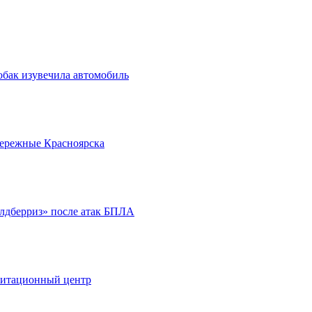
обак изувечила автомобиль
бережные Красноярска
йлдберриз» после атак БПЛА
литационный центр