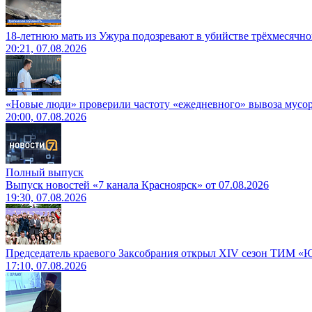
18-летнюю мать из Ужура подозревают в убийстве трёхмесячно
20:21, 07.08.2026
«Новые люди» проверили частоту «ежедневного» вывоза мусор
20:00, 07.08.2026
Полный выпуск
Выпуск новостей «7 канала Красноярск» от 07.08.2026
19:30, 07.08.2026
Председатель краевого Заксобрания открыл XIV сезон ТИМ «
17:10, 07.08.2026