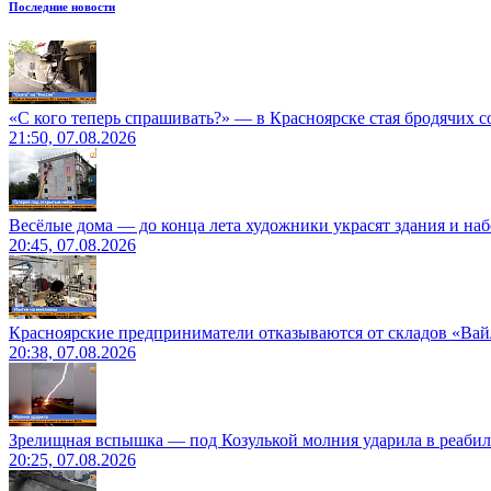
Последние новости
«С кого теперь спрашивать?» — в Красноярске стая бродячих с
21:50, 07.08.2026
Весёлые дома — до конца лета художники украсят здания и на
20:45, 07.08.2026
Красноярские предприниматели отказываются от складов «Ва
20:38, 07.08.2026
Зрелищная вспышка — под Козулькой молния ударила в реаби
20:25, 07.08.2026