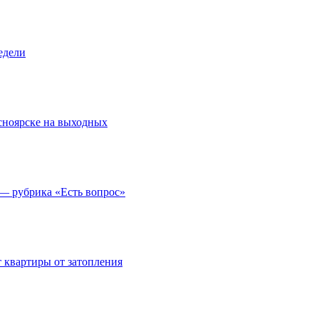
едели
асноярске на выходных
 — рубрика «Есть вопрос»
 квартиры от затопления