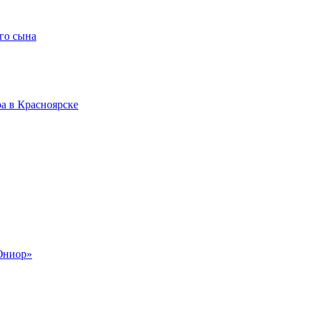
го сына
а в Красноярске
Юниор»