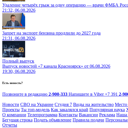
Удаление четырёх грыж за одну операцию — врачи ФМБА Рос
21:32, 06.08.2026
Запрет на экспорт бензина продлили до 2027 года
21:31, 06.08.2026
Полный выпуск
Выпуск новостей «7 канала Красноярск» от 06.08.2026
19:30, 06.08.2026
Есть новость?
Позвоните в редакцию
2-900-333
Напишите в Viber
+7 391
2-90
Новости
СВО на Украине
Студия 7
Виды на жительство
Место
Проекты
Ты топ-модель
Как закалялся край
Популярная наука
О компании
Телепрограмма
Контакты
Вакансии
Реклама
Наша 
Бегущая строка
Подать объявление
Правила подачи
Персональ
Отчеты