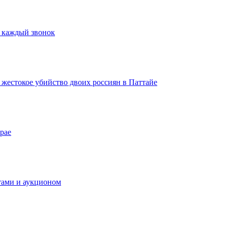
а каждый звонок
а жестокое убийство двоих россиян в Паттайе
рае
тами и аукционом