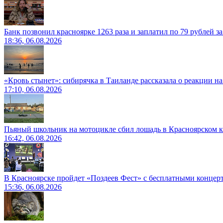
Банк позвонил красноярке 1263 раза и заплатил по 79 рублей з
18:36, 06.08.2026
«Кровь стынет»: сибирячка в Таиланде рассказала о реакции н
17:10, 06.08.2026
Пьяный школьник на мотоцикле сбил лошадь в Красноярском к
16:42, 06.08.2026
В Красноярске пройдет «Поздеев Фест» с бесплатными концер
15:36, 06.08.2026