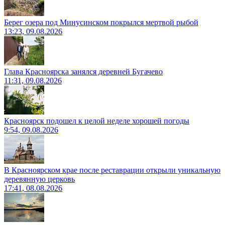
Берег озера под Минусинском покрылся мертвой рыбой
13:23, 09.08.2026
Глава Красноярска занялся деревней Бугачево
11:31, 09.08.2026
Красноярск подошел к целой неделе хорошей погоды
9:54, 09.08.2026
В Красноярском крае после реставрации открыли уникальную
деревянную церковь
17:41, 08.08.2026