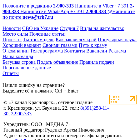
Позвоните в редакцию
2-900-333
Напишите в Viber
+7 391
2-
900-333
Напишите в WhatsApp
+7 391
2-900-333
@
Напишите
по почте
news@trk7.ru
Новости
СВО на Украине
Студия 7
Виды на жительство
Место силы
Полезные статьи
Проекты
Ты топ-модель
Как закалялся край
Популярная наука
Хороший вариант
Своими глазами
Путь к храму
О компании
Телепрограмма
Контакты
Вакансии
Реклама
Наша команда
Бегущая строка
Подать объявление
Правила подачи
Персональные данные
Отчеты
Нашли ошибку на странице?
Выделите её и нажмите Ctrl + Enter
© «7 канал Красноярск», сетевое издание
г. Красноярск, ул. Баумана, 22, тел.:
8(391)258-11-
30
,
2-900-333
Учредитель: ООО «МЕДИА 7»
Главный редактор: Руденко Артем Николаевич
Адрес электронной почты и номер телефона редакции: