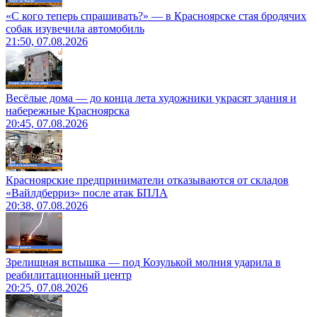
«С кого теперь спрашивать?» — в Красноярске стая бродячих
собак изувечила автомобиль
21:50, 07.08.2026
Весёлые дома — до конца лета художники украсят здания и
набережные Красноярска
20:45, 07.08.2026
Красноярские предприниматели отказываются от складов
«Вайлдберриз» после атак БПЛА
20:38, 07.08.2026
Зрелищная вспышка — под Козулькой молния ударила в
реабилитационный центр
20:25, 07.08.2026