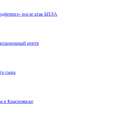
йлдберриз» после атак БПЛА
литационный центр
го сына
а в Красноярске