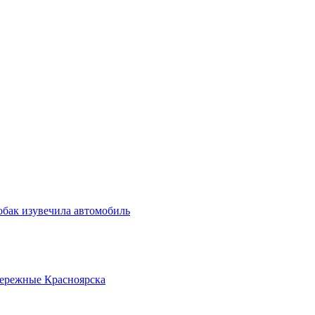
обак изувечила автомобиль
бережные Красноярска