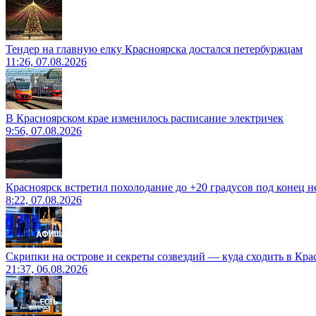
Тендер на главную елку Красноярска достался петербуржцам
11:26, 07.08.2026
В Красноярском крае изменилось расписание электричек
9:56, 07.08.2026
Красноярск встретил похолодание до +20 градусов под конец н
8:22, 07.08.2026
Скрипки на острове и секреты созвездий — куда сходить в Кр
21:37, 06.08.2026