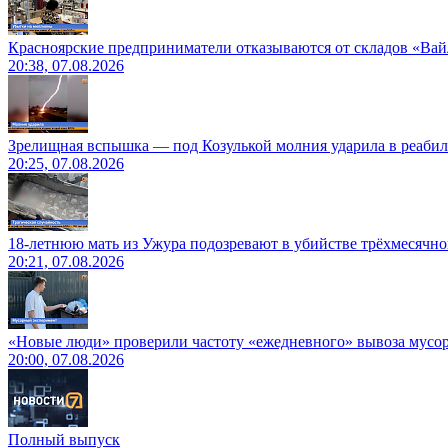
Красноярские предприниматели отказываются от складов «Ва
20:38, 07.08.2026
Зрелищная вспышка — под Козулькой молния ударила в реаби
20:25, 07.08.2026
18-летнюю мать из Ужура подозревают в убийстве трёхмесячно
20:21, 07.08.2026
«Новые люди» проверили частоту «ежедневного» вывоза мусор
20:00, 07.08.2026
Полный выпуск