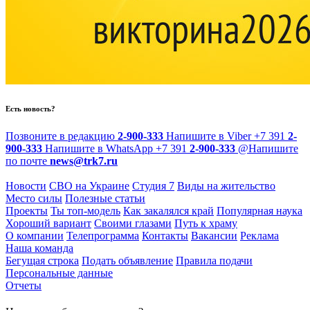
Есть новость?
Позвоните в редакцию
2-900-333
Напишите в Viber
+7 391
2-
900-333
Напишите в WhatsApp
+7 391
2-900-333
@
Напишите
по почте
news@trk7.ru
Новости
СВО на Украине
Студия 7
Виды на жительство
Место силы
Полезные статьи
Проекты
Ты топ-модель
Как закалялся край
Популярная наука
Хороший вариант
Своими глазами
Путь к храму
О компании
Телепрограмма
Контакты
Вакансии
Реклама
Наша команда
Бегущая строка
Подать объявление
Правила подачи
Персональные данные
Отчеты