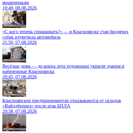
мошенникам
10:49, 08.08.2026
«С кого теперь спрашивать?» — в Красноярске стая бродячих
собак изувечила автомобиль
21:50, 07.08.2026
Весёлые дома — до конца лета художники украсят здания и
набережные Красноярска
20:45, 07.08.2026
Красноярские предприниматели отказываются от складов
«Вайлдберриз» после атак БПЛА
20:38, 07.08.2026