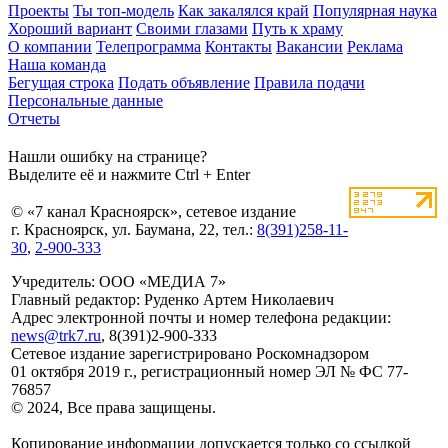
Проекты
Ты топ-модель
Как закалялся край
Популярная наука
Хороший вариант
Своими глазами
Путь к храму
О компании
Телепрограмма
Контакты
Вакансии
Реклама
Наша команда
Бегущая строка
Подать объявление
Правила подачи
Персональные данные
Отчеты
Нашли ошибку на странице?
Выделите её и нажмите Ctrl + Enter
© «7 канал Красноярск», сетевое издание
г. Красноярск, ул. Баумана, 22, тел.:
8(391)258-11-
30
,
2-900-333
Учредитель: ООО «МЕДИА 7»
Главный редактор: Руденко Артем Николаевич
Адрес электронной почты и номер телефона редакции:
news@trk7.ru
, 8(391)2-900-333
Сетевое издание зарегистрировано Роскомнадзором
01 октября 2019 г., регистрационный номер ЭЛ № ФС 77-
76857
© 2024, Все права защищены.
Копирование информации допускается только со ссылкой