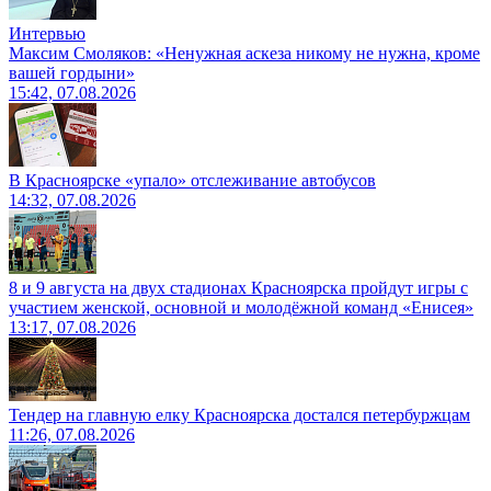
Интервью
Максим Смоляков: «Ненужная аскеза никому не нужна, кроме
вашей гордыни»
15:42, 07.08.2026
В Красноярске «упало» отслеживание автобусов
14:32, 07.08.2026
8 и 9 августа на двух стадионах Красноярска пройдут игры с
участием женской, основной и молодёжной команд «Енисея»
13:17, 07.08.2026
Тендер на главную елку Красноярска достался петербуржцам
11:26, 07.08.2026