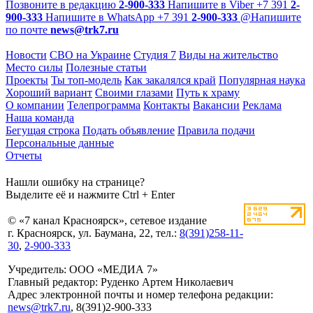
Позвоните в редакцию
2-900-333
Напишите в Viber
+7 391
2-
900-333
Напишите в WhatsApp
+7 391
2-900-333
@
Напишите
по почте
news@trk7.ru
Новости
СВО на Украине
Студия 7
Виды на жительство
Место силы
Полезные статьи
Проекты
Ты топ-модель
Как закалялся край
Популярная наука
Хороший вариант
Своими глазами
Путь к храму
О компании
Телепрограмма
Контакты
Вакансии
Реклама
Наша команда
Бегущая строка
Подать объявление
Правила подачи
Персональные данные
Отчеты
Нашли ошибку на странице?
Выделите её и нажмите Ctrl + Enter
© «7 канал Красноярск», сетевое издание
г. Красноярск, ул. Баумана, 22, тел.:
8(391)258-11-
30
,
2-900-333
Учредитель: ООО «МЕДИА 7»
Главный редактор: Руденко Артем Николаевич
Адрес электронной почты и номер телефона редакции:
news@trk7.ru
, 8(391)2-900-333