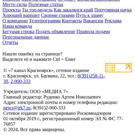
Место силы
Полезные статьи
Проекты
Ты топ-модель
Как закалялся край
Популярная наука
Хороший вариант
Своими глазами
Путь к храму
О компании
Телепрограмма
Контакты
Вакансии
Реклама
Наша команда
Бегущая строка
Подать объявление
Правила подачи
Персональные данные
Отчеты
Нашли ошибку на странице?
Выделите её и нажмите Ctrl + Enter
© «7 канал Красноярск», сетевое издание
г. Красноярск, ул. Баумана, 22, тел.:
8(391)258-11-
30
,
2-900-333
Учредитель: ООО «МЕДИА 7»
Главный редактор: Руденко Артем Николаевич
Адрес электронной почты и номер телефона редакции:
news@trk7.ru
, 8(391)2-900-333
Сетевое издание зарегистрировано Роскомнадзором
01 октября 2019 г., регистрационный номер ЭЛ № ФС 77-
76857
© 2024, Все права защищены.