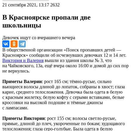
21 сентября 2021, 13:17
2632
В Красноярске пропали две
школьницы
Девочек ищут со вчерашнего вечера
В общественной организации «Поиск пропавших детей —
Красноярск» сообщили об исчезнувших девочках 12 и 14 лет.
Виктория и Валерия
вышли из здания школы № 3, что
на Чайковского, 13а, ещё вчера около 16:00 и домой до сих пор
не вернулись.
Приметы Валерии
: рост 165 см; тёмно-русые, сильно
вьющиеся волосы длиной до лопаток, собраны в хвост; глаза
карие, среднего телосложения. Девочка была одета в белую
с красным жилетку, белую кофту с серыми вставками, белые
кроссовки на высокой подошве и тёмные джинсы
с лампасами.
Приметы Виктории
: рост 155 см; волосы светло-русые,
прямые, длиной до плеч, укороченные по бокам; худощавого
телосложения; глаза серо-голубые. Была одета в белую