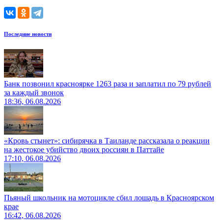
Последние новости
Банк позвонил красноярке 1263 раза и заплатил по 79 рублей
за каждый звонок
18:36, 06.08.2026
«Кровь стынет»: сибирячка в Таиланде рассказала о реакции
на жестокое убийство двоих россиян в Паттайе
17:10, 06.08.2026
Пьяный школьник на мотоцикле сбил лошадь в Красноярском
крае
16:42, 06.08.2026