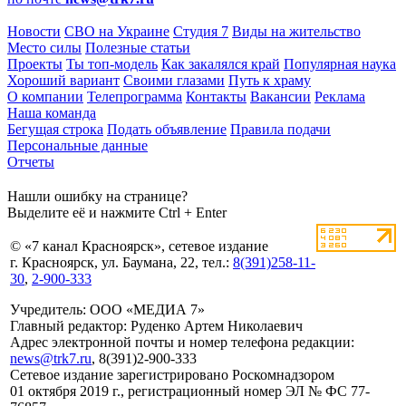
Новости
СВО на Украине
Студия 7
Виды на жительство
Место силы
Полезные статьи
Проекты
Ты топ-модель
Как закалялся край
Популярная наука
Хороший вариант
Своими глазами
Путь к храму
О компании
Телепрограмма
Контакты
Вакансии
Реклама
Наша команда
Бегущая строка
Подать объявление
Правила подачи
Персональные данные
Отчеты
Нашли ошибку на странице?
Выделите её и нажмите Ctrl + Enter
© «7 канал Красноярск», сетевое издание
г. Красноярск, ул. Баумана, 22, тел.:
8(391)258-11-
30
,
2-900-333
Учредитель: ООО «МЕДИА 7»
Главный редактор: Руденко Артем Николаевич
Адрес электронной почты и номер телефона редакции:
news@trk7.ru
, 8(391)2-900-333
Сетевое издание зарегистрировано Роскомнадзором
01 октября 2019 г., регистрационный номер ЭЛ № ФС 77-