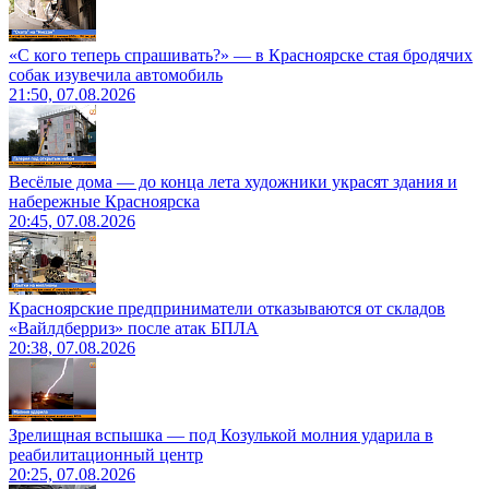
«С кого теперь спрашивать?» — в Красноярске стая бродячих
собак изувечила автомобиль
21:50, 07.08.2026
Весёлые дома — до конца лета художники украсят здания и
набережные Красноярска
20:45, 07.08.2026
Красноярские предприниматели отказываются от складов
«Вайлдберриз» после атак БПЛА
20:38, 07.08.2026
Зрелищная вспышка — под Козулькой молния ударила в
реабилитационный центр
20:25, 07.08.2026