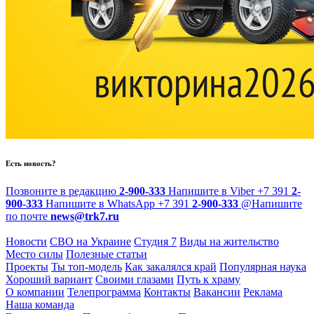
Есть новость?
Позвоните в редакцию
2-900-333
Напишите в Viber
+7 391
2-
900-333
Напишите в WhatsApp
+7 391
2-900-333
@
Напишите
по почте
news@trk7.ru
Новости
СВО на Украине
Студия 7
Виды на жительство
Место силы
Полезные статьи
Проекты
Ты топ-модель
Как закалялся край
Популярная наука
Хороший вариант
Своими глазами
Путь к храму
О компании
Телепрограмма
Контакты
Вакансии
Реклама
Наша команда