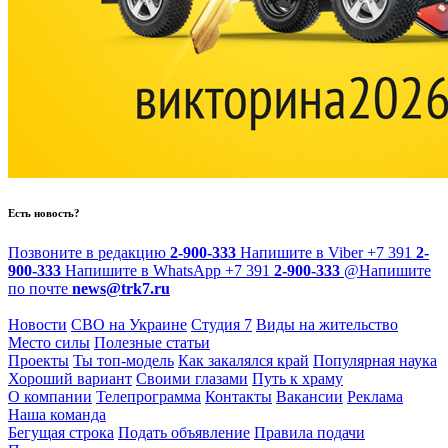
Есть новость?
Позвоните в редакцию
2-900-333
Напишите в Viber
+7 391
2-
900-333
Напишите в WhatsApp
+7 391
2-900-333
@
Напишите
по почте
news@trk7.ru
Новости
СВО на Украине
Студия 7
Виды на жительство
Место силы
Полезные статьи
Проекты
Ты топ-модель
Как закалялся край
Популярная наука
Хороший вариант
Своими глазами
Путь к храму
О компании
Телепрограмма
Контакты
Вакансии
Реклама
Наша команда
Бегущая строка
Подать объявление
Правила подачи