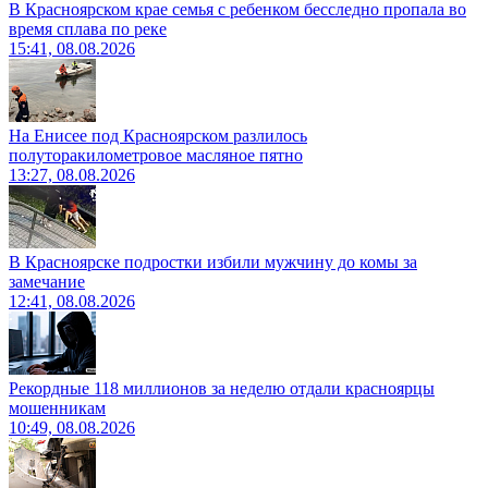
В Красноярском крае семья с ребенком бесследно пропала во
время сплава по реке
15:41, 08.08.2026
На Енисее под Красноярском разлилось
полуторакилометровое масляное пятно
13:27, 08.08.2026
В Красноярске подростки избили мужчину до комы за
замечание
12:41, 08.08.2026
Рекордные 118 миллионов за неделю отдали красноярцы
мошенникам
10:49, 08.08.2026