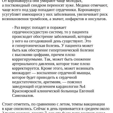
От коронавируса они умирают чаще молодых,
а постковидный синдром переносят хуже. Медики отмечают,
чаще всего под удар попадают сердечники. Коронавирус
усугубляет имеющиеся у них заболевания, увеличивает риск
возникновения тромбозов, а значит, инфарктов и инсультов.
- Раз вирус попадет и поражает
сердечнососудистую систему, то у пациента
происходит обострение заболеваний, которые
у него на сегодняшний день существуют. Это
и гипертоническая болезнь. У пациента может
быть как обострение гипертонической болезни
с высокими цифрами, причем плохо
корригируемыми. Так, может быть снижение
артериального давления, которое тоже плохо
корректируется. Кроме этого, может возникать
миокардит — воспаление сердечной мышцы,
которое будет приводить к сердечной
недостаточности, аритмиям, — пояснил
заведующий отделением кардиологии №4
Красноярской клинической больницы Евгений
Самохвалов.
Стоит отметить, по сравнению с летом, темпы вакцинации
в крае снизились. Сейчас в день прививается в среднем около