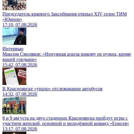
Председатель краевого Заксобрания открыл XIV сезон ТИМ
«Юниор»
17:10, 07.08.2026
Интервью
Максим Смоляков: «Ненужная аскеза никому не нужна, кроме
вашей гордыни»
15:42, 07.08.2026
В Красноярске «упало» отслеживание автобусов
14:32, 07.08.2026
8 и 9 августа на двух стадионах Красноярска пройдут игры с
участием женской, основной и молодёжной команд «Енисея»
13:17, 07.08.2026