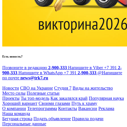
Есть новость?
Позвоните в редакцию
2-900-333
Напишите в Viber
+7 391
2-
900-333
Напишите в WhatsApp
+7 391
2-900-333
@
Напишите
по почте
news@trk7.ru
Новости
СВО на Украине
Студия 7
Виды на жительство
Место силы
Полезные статьи
Проекты
Ты топ-модель
Как закалялся край
Популярная наука
Хороший вариант
Своими глазами
Путь к храму
О компании
Телепрограмма
Контакты
Вакансии
Реклама
Наша команда
Бегущая строка
Подать объявление
Правила подачи
Персональные данные