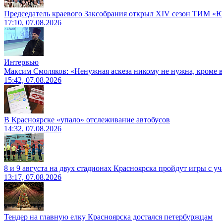
Председатель краевого Заксобрания открыл XIV сезон ТИМ «
17:10, 07.08.2026
Интервью
Максим Смоляков: «Ненужная аскеза никому не нужна, кроме
15:42, 07.08.2026
В Красноярске «упало» отслеживание автобусов
14:32, 07.08.2026
8 и 9 августа на двух стадионах Красноярска пройдут игры с 
13:17, 07.08.2026
Тендер на главную елку Красноярска достался петербуржцам