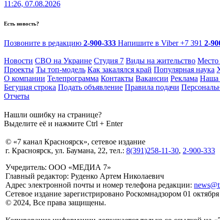
11:26, 07.08.2026
Есть новость?
Позвоните в редакцию
2-900-333
Напишите в Viber
+7 391
2-90
Новости
СВО на Украине
Студия 7
Виды на жительство
Место
Проекты
Ты топ-модель
Как закалялся край
Популярная наука
О компании
Телепрограмма
Контакты
Вакансии
Реклама
Наша 
Бегущая строка
Подать объявление
Правила подачи
Персональ
Отчеты
Нашли ошибку на странице?
Выделите её и нажмите Ctrl + Enter
© «7 канал Красноярск», сетевое издание
г. Красноярск, ул. Баумана, 22, тел.:
8(391)258-11-30
,
2-900-333
Учредитель: ООО «МЕДИА 7»
Главный редактор: Руденко Артем Николаевич
Адрес электронной почты и номер телефона редакции:
news@tr
Сетевое издание зарегистрировано Роскомнадзором 01 октябр
© 2024, Все права защищены.