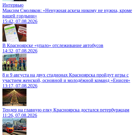
Интервью
Максим Смоляков: «Ненужная аскеза никому не нужна, кроме
вашей гордыни»
15:42, 07.08.2026
В Красноярске «упало» отслеживание автобусов
14:32, 07.08.2026
8 и 9 августа на двух стадионах Красноярска пройдут игры с
участием женской, основной и молодёжной команд «Енисея»
13:17, 07.08.2026
Тендер на главную елку Красноярска достался петербуржцам
11:26, 07.08.2026