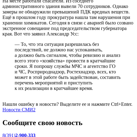
На месте работали спасатели. Из соседнего
административного здания вывели 70 сотрудников. Однако
замеры не обнаружили превышений ПДК вредных веществ.
Ещё в прошлом году прокуратура нашла там нарушения при
хранении химикатов. Сегодня в связи с аварией было созвано
экстренное совещание под председательством губернатора
края. Вот что заявил Александр Усс:
— То, что эта ситуация разрешилась без
последствий, не должно нас успокаивать,
а должно быть сигналом, чтобы ревизию и анализ
всего этого «хозяйства» провести в кратчайшие
сроки. Я попрошу службы МЧС и агентство ГО
и ЧС, Росприроднадзор, Ростехнадзор, всех, кто
может в этой работе быть задействован, составить
перечень мероприятий и приступить
к их реализации в кратчайшее время.
Нашли ошибку в новости? Выделите ее и нажмите Ctrl+Enter.
Новости СМИ2
Сообщите свою новость
8(391)
2-900-333