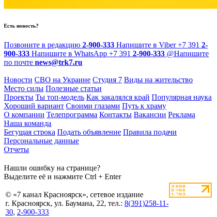
Есть новость?
Позвоните в редакцию
2-900-333
Напишите в Viber
+7 391
2-
900-333
Напишите в WhatsApp
+7 391
2-900-333
@
Напишите
по почте
news@trk7.ru
Новости
СВО на Украине
Студия 7
Виды на жительство
Место силы
Полезные статьи
Проекты
Ты топ-модель
Как закалялся край
Популярная наука
Хороший вариант
Своими глазами
Путь к храму
О компании
Телепрограмма
Контакты
Вакансии
Реклама
Наша команда
Бегущая строка
Подать объявление
Правила подачи
Персональные данные
Отчеты
Нашли ошибку на странице?
Выделите её и нажмите Ctrl + Enter
© «7 канал Красноярск», сетевое издание
г. Красноярск, ул. Баумана, 22, тел.:
8(391)258-11-
30
,
2-900-333