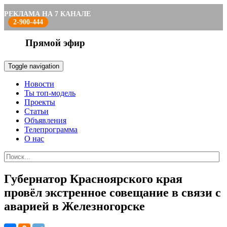
РЕКЛАМА НА 7 КАНАЛЕ
2-900-444
Прямой эфир
Toggle navigation
Новости
Ты топ-модель
Проекты
Статьи
Объявления
Телепрограмма
О нас
Губернатор Красноярского края
провёл экстренное совещание в связи с
аварией в Железногорске