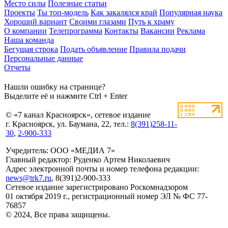
Место силы
Полезные статьи
Проекты
Ты топ-модель
Как закалялся край
Популярная наука
Хороший вариант
Своими глазами
Путь к храму
О компании
Телепрограмма
Контакты
Вакансии
Реклама
Наша команда
Бегущая строка
Подать объявление
Правила подачи
Персональные данные
Отчеты
Нашли ошибку на странице?
Выделите её и нажмите Ctrl + Enter
© «7 канал Красноярск», сетевое издание
г. Красноярск, ул. Баумана, 22, тел.:
8(391)258-11-
30
,
2-900-333
Учредитель: ООО «МЕДИА 7»
Главный редактор: Руденко Артем Николаевич
Адрес электронной почты и номер телефона редакции:
news@trk7.ru
, 8(391)2-900-333
Сетевое издание зарегистрировано Роскомнадзором
01 октября 2019 г., регистрационный номер ЭЛ № ФС 77-
76857
© 2024, Все права защищены.