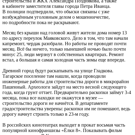
строительства и ЖКХ Александра Позднякова, а также
в кабинете заместителя главы города Петра Иванца.
В полиции подтвердили, что обыски связаны с уже
возбуждённым уголовным делом о мошенничестве,
но подробности пока не раскрывают.
Месяц без крыши над головой живут жители дома номер 13
по адресу переулок Маяковского. Дело в том, что там начали
капремонт, чердак разобрали. Но работы не проводят почти
месяц. Всё бы ничего, только нынешней ночью было почти
минус 25, люди мерзнут в собственных квартирах. Ремонт
встал, а большая и самая холодная часть зимы еще впереди.
Древний город будут раскапывать на улице Гладкова.
Тагарское поселение там нашли, когда проводили
инженерные работы для строительства дороги в микрорайон
Пашенный. Археологи зайдут на место весной следующего
года, когда грунт оттает. Предварительно раскопки займут 3-4
месяца, пока все находки не окажутся в музее —
строительство дороги не начнётся. В департаменте
градостроительства уверены: раскопки им не помешают, ведь
дорогу начнут строить только в 23-м году.
В российских кинотеатрах выходит в прокат восьмая часть
популярной кинофраншизы «Ёлки 8». Показывать фильм