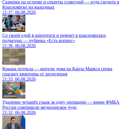
Скрипки на острове и секреты созвездий — куда сходить в
Красноярске на выходных
21:37, 06.08.2026
Со своей едой в кинотеатр и ремонт в красноярских
подъездах — рубрика «Есть вопрос»
21:36, 06.08.2026
Крыша потекла — жители дома на Карла Маркса снова
спасают квартиры от затопления
21:33, 06.08.2026
Удаление четырёх грыж за одну операцию — врачи ФМБА
России совершили медицинское чудо
21:32, 06.08.2026