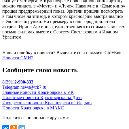
начнут с четверга. В Красноярске новогоднюю кинокартину
можно увидеть в «Мечте» и «Луче». Накануне в «Доме кино»
прошел предпремьерный показ. Зрители пришли посмотреть
в том числе на эпизод, в котором красноярцы выстраивались
в ёлочные игрушки. На премьеру в наш город прилетела
актриса Ирина Архипова, единственная кто снимался во всех
восьми фильмах вместе с Сергеем Светлаковым и Иваном
Ургантом.
Нашли ошибку в новости? Выделите ее и нажмите Ctrl+Enter.
Новости СМИ2
Сообщите свою новость
8(391)
2-900-333
Telegram
news@trk7.ru
Главные новости Красноярска в VK
Полезные новости Красноярска на Дзен
Интересные новости Красноярска в Telegram
Новости Красноярска в МАКС
Поделитесь новостью с друзьями: