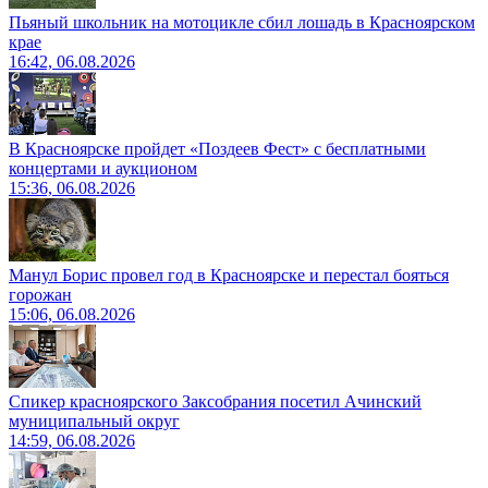
Пьяный школьник на мотоцикле сбил лошадь в Красноярском
крае
16:42, 06.08.2026
В Красноярске пройдет «Поздеев Фест» с бесплатными
концертами и аукционом
15:36, 06.08.2026
Манул Борис провел год в Красноярске и перестал бояться
горожан
15:06, 06.08.2026
Спикер красноярского Заксобрания посетил Ачинский
муниципальный округ
14:59, 06.08.2026