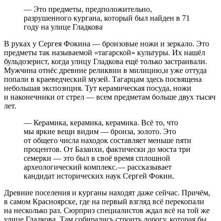
— Это предметы, предположительно,
разрушенного кургана, который был найден в 71
году на улице Гладкова
В руках у Сергея Фокина — бронзовые ножи и зеркало. Это
предметы так называемой «тагарской» культуры. Их нашёл
бульдозерист, когда улицу Гладкова ещё только застраивали.
Мужчина отнёс древние реликвии в милицию,и уже оттуда
попали в краеведческий музей. Тагарцам здесь посвящена
небольшая экспозиция. Тут керамическая посуда, ножи
и наконечники от стрел — всем предметам больше двух тысяч
лет.
— Керамика, керамика, керамика. Всё то, что
мы яркие вещи видим — бронза, золото. Это
от общего числа находок составляет меньше пяти
процентов. От Базаихи, фактически до моста три
семерки — это был в своё время сплошной
археологический комплекс.— рассказывает
кандидат исторических наук Сергей Фокин.
Древние поселения и курганы находят даже сейчас. Причём,
в самом Красноярске, где на первый взгляд всё перекопали
на несколько раз. Сюрприз специалистов ждал всё на той же
улице Гладкова. Там собирались строить дорогу, которая бы