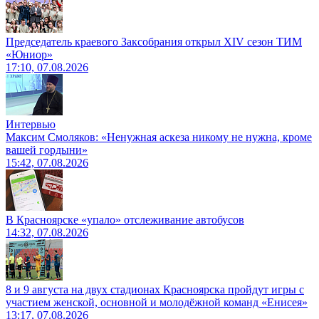
Председатель краевого Заксобрания открыл XIV сезон ТИМ
«Юниор»
17:10, 07.08.2026
Интервью
Максим Смоляков: «Ненужная аскеза никому не нужна, кроме
вашей гордыни»
15:42, 07.08.2026
В Красноярске «упало» отслеживание автобусов
14:32, 07.08.2026
8 и 9 августа на двух стадионах Красноярска пройдут игры с
участием женской, основной и молодёжной команд «Енисея»
13:17, 07.08.2026