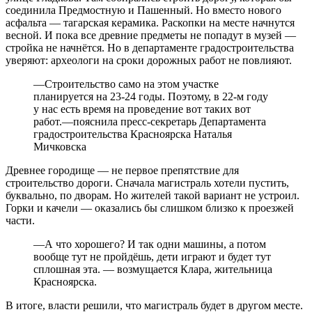
соединила Предмостную и Пашенный. Но вместо нового
асфальта — тагарская керамика. Раскопки на месте начнутся
весной. И пока все древние предметы не попадут в музей —
стройка не начнётся. Но в департаменте градостроительства
уверяют: археологи на сроки дорожных работ не повлияют.
—Строительство само на этом участке
планируется на 23-24 годы. Поэтому, в 22-м году
у нас есть время на проведение вот таких вот
работ.—пояснила пресс-секретарь Департамента
градостроительства Красноярска Наталья
Мичковска
Древнее городище — не первое препятствие для
строительство дороги. Сначала магистраль хотели пустить,
буквально, по дворам. Но жителей такой вариант не устроил.
Горки и качели — оказались бы слишком близко к проезжей
части.
—А что хорошего? И так одни машины, а потом
вообще тут не пройдёшь, дети играют и будет тут
сплошная эта. — возмущается Клара, жительница
Красноярска.
В итоге, власти решили, что магистраль будет в другом месте.