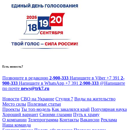
Есть новость?
Позвоните в редакцию
2-900-333
Напишите в Viber
+7 391
2-
900-333
Напишите в WhatsApp
+7 391
2-900-333
@
Напишите
по почте
news@trk7.ru
Новости
СВО на Украине
Студия 7
Виды на жительство
Место силы
Полезные статьи
Проекты
Ты топ-модель
Как закалялся край
Популярная наука
Хороший вариант
Своими глазами
Путь к храму
О компании
Телепрограмма
Контакты
Вакансии
Реклама
Наша команда