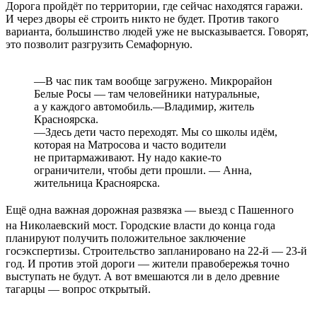
Дорога пройдёт по территории, где сейчас находятся гаражи.
И через дворы её строить никто не будет. Против такого
варианта, большинство людей уже не высказывается. Говорят,
это позволит разгрузить Семафорную.
—В час пик там вообще загружено. Микрорайон
Белые Росы — там человейники натуральные,
а у каждого автомобиль.—Владимир, житель
Красноярска.
—Здесь дети часто переходят. Мы со школы идём,
которая на Матросова и часто водители
не притармаживают. Ну надо какие-то
ограничители, чтобы дети прошли. — Анна,
жительница Красноярска.
Ещё одна важная дорожная развязка — выезд с Пашенного
на Николаевский мост. Городские власти до конца года
планируют получить положительное заключение
госэкспертизы. Строительство запланировано на 22-й — 23-й
год. И против этой дороги — жители правобережья точно
выступать не будут. А вот вмешаются ли в дело древние
тагарцы — вопрос открытый.