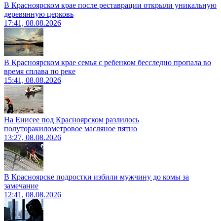
В Красноярском крае после реставрации открыли уникальную
деревянную церковь
17:41, 08.08.2026
В Красноярском крае семья с ребенком бесследно пропала во
время сплава по реке
15:41, 08.08.2026
На Енисее под Красноярском разлилось
полуторакилометровое масляное пятно
13:27, 08.08.2026
В Красноярске подростки избили мужчину до комы за
замечание
12:41, 08.08.2026