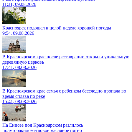
11:31, 09.08.2026
Красноярск подошел к целой неделе хорошей погоды
9:54, 09.08.2026
В Красноярском крае после реставрации открыли уникальную
деревянную церковь
17:41, 08.08.2026
В Красноярском крае семья с ребенком бесследно пропала во
время сплава по реке
15:41, 08.08.2026
На Енисее под Красноярском разлилось
полуторакилометровое масляное пятно