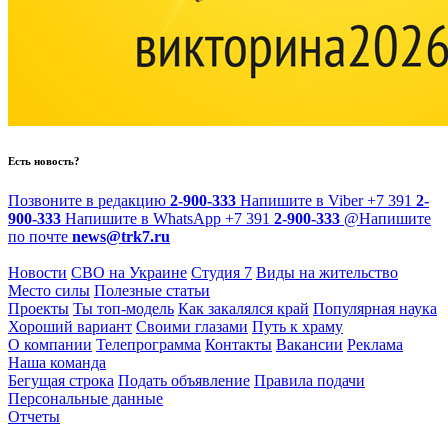
Есть новость?
Позвоните в редакцию
2-900-333
Напишите в Viber
+7 391
2-
900-333
Напишите в WhatsApp
+7 391
2-900-333
@
Напишите
по почте
news@trk7.ru
Новости
СВО на Украине
Студия 7
Виды на жительство
Место силы
Полезные статьи
Проекты
Ты топ-модель
Как закалялся край
Популярная наука
Хороший вариант
Своими глазами
Путь к храму
О компании
Телепрограмма
Контакты
Вакансии
Реклама
Наша команда
Бегущая строка
Подать объявление
Правила подачи
Персональные данные
Отчеты