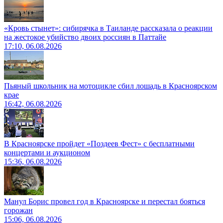
«Кровь стынет»: сибирячка в Таиланде рассказала о реакции
на жестокое убийство двоих россиян в Паттайе
17:10, 06.08.2026
Пьяный школьник на мотоцикле сбил лошадь в Красноярском
крае
16:42, 06.08.2026
В Красноярске пройдет «Поздеев Фест» с бесплатными
концертами и аукционом
15:36, 06.08.2026
Манул Борис провел год в Красноярске и перестал бояться
горожан
15:06, 06.08.2026