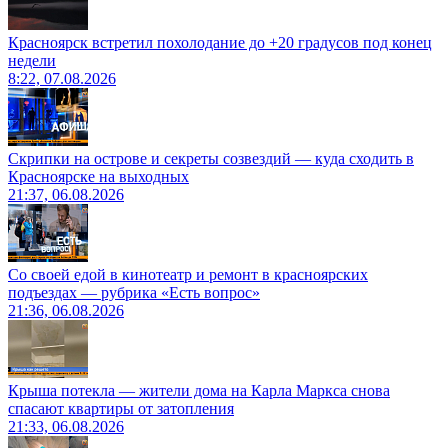
Красноярск встретил похолодание до +20 градусов под конец
недели
8:22, 07.08.2026
Скрипки на острове и секреты созвездий — куда сходить в
Красноярске на выходных
21:37, 06.08.2026
Со своей едой в кинотеатр и ремонт в красноярских
подъездах — рубрика «Есть вопрос»
21:36, 06.08.2026
Крыша потекла — жители дома на Карла Маркса снова
спасают квартиры от затопления
21:33, 06.08.2026