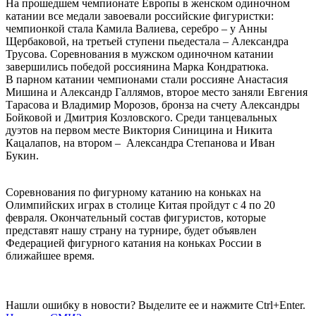
На прошедшем чемпионате Европы в женском одиночном
катании все медали завоевали российские фигуристки:
чемпионкой стала Камила Валиева, серебро – у Анны
Щербаковой, на третьей ступени пьедестала – Александра
Трусова. Соревнования в мужском одиночном катании
завершились победой россиянина Марка Кондратюка.
В парном катании чемпионами стали россияне Анастасия
Мишина и Александр Галлямов, второе место заняли Евгения
Тарасова и Владимир Морозов, бронза на счету Александры
Бойковой и Дмитрия Козловского. Среди танцевальных
дуэтов на первом месте Виктория Синицина и Никита
Кацалапов, на втором – Александра Степанова и Иван
Букин.
Соревнования по фигурному катанию на коньках на
Олимпийских играх в столице Китая пройдут с 4 по 20
февраля. Окончательный состав фигуристов, которые
представят нашу страну на турнире, будет объявлен
Федерацией фигурного катания на коньках России в
ближайшее время.
Нашли ошибку в новости? Выделите ее и нажмите Ctrl+Enter.