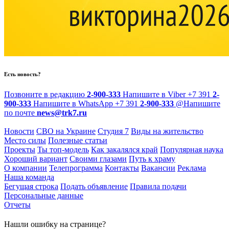
Есть новость?
Позвоните в редакцию
2-900-333
Напишите в Viber
+7 391
2-
900-333
Напишите в WhatsApp
+7 391
2-900-333
@
Напишите
по почте
news@trk7.ru
Новости
СВО на Украине
Студия 7
Виды на жительство
Место силы
Полезные статьи
Проекты
Ты топ-модель
Как закалялся край
Популярная наука
Хороший вариант
Своими глазами
Путь к храму
О компании
Телепрограмма
Контакты
Вакансии
Реклама
Наша команда
Бегущая строка
Подать объявление
Правила подачи
Персональные данные
Отчеты
Нашли ошибку на странице?