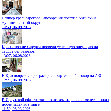
Спикер красноярского Заксобрания посетил Ачинский
муниципальный округ
14:59, 06.08.2026
Красноярские хирурги провели успешную операцию на
сердце без разрезов
13:27, 06.08.2026
В Красноярском крае раскрыли картельный сговор на АЗС
12:21, 06.08.2026
В Иркутской области экипаж легкомоторного самолета выжил
после падения в тайге
11:59, 06.08.2026